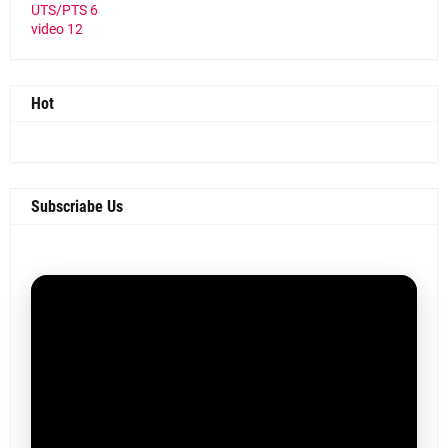
UTS/PTS
6
video
12
Hot
Subscriabe Us