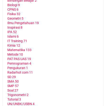
Bimbingan Belajar
2
Biologi
9
CPNS
6
Fisika
32
Geometri
5
Ilmu Pengetahuan
19
Inspirasi
8
IPA
52
Islami
6
IT Training
71
Kimia
12
Matematika
133
Metode
10
PAT PAS UAS
19
Pemrograman
4
Pengukuran
1
Radarhot com
11
SD
29
SMA
50
SMP
57
Soal
27
Trigonometri
2
Tutorial
3
UN/UNBK/USBN
4