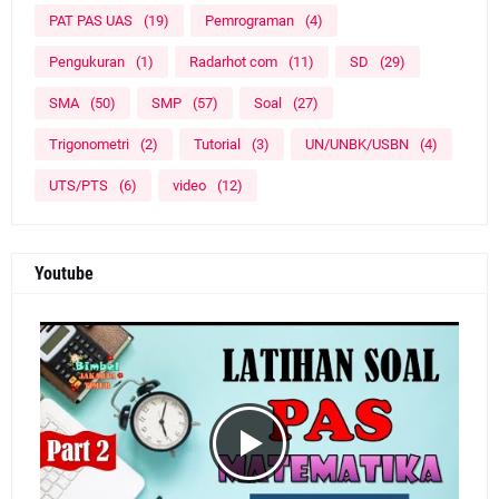
PAT PAS UAS
(19)
Pemrograman
(4)
Pengukuran
(1)
Radarhot com
(11)
SD
(29)
SMA
(50)
SMP
(57)
Soal
(27)
Trigonometri
(2)
Tutorial
(3)
UN/UNBK/USBN
(4)
UTS/PTS
(6)
video
(12)
Youtube