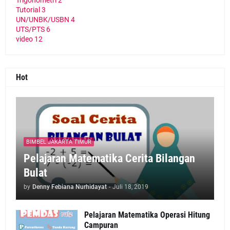
Trigonometri
2
Tutorial
3
UN/UNBK/USBN
4
UTS/PTS
6
video
12
Hot
BIMBEL JAKARTA TIMUR
Pelajaran Matematika Cerita Bilangan
Bulat
by
Denny Febiana Nurhidayat
-
Juli 18, 2019
Pelajaran Matematika Operasi Hitung
Campuran