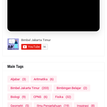
Main Tags
Aljabar
(3)
Aritmatika
(6)
Bimbel Jakarta Timur
(203)
Bimbingan Belajar
(2)
Biologi
(9)
CPNS
(6)
Fisika
(32)
Geometri
(5)
Ilmu Pengetahuan
(19)
Inspirasi
(8)