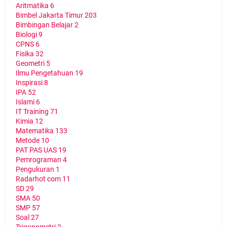
Aritmatika
6
Bimbel Jakarta Timur
203
Bimbingan Belajar
2
Biologi
9
CPNS
6
Fisika
32
Geometri
5
Ilmu Pengetahuan
19
Inspirasi
8
IPA
52
Islami
6
IT Training
71
Kimia
12
Matematika
133
Metode
10
PAT PAS UAS
19
Pemrograman
4
Pengukuran
1
Radarhot com
11
SD
29
SMA
50
SMP
57
Soal
27