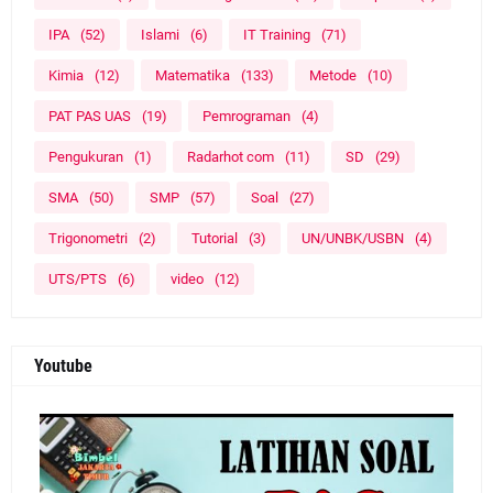
IPA
(52)
Islami
(6)
IT Training
(71)
Kimia
(12)
Matematika
(133)
Metode
(10)
PAT PAS UAS
(19)
Pemrograman
(4)
Pengukuran
(1)
Radarhot com
(11)
SD
(29)
SMA
(50)
SMP
(57)
Soal
(27)
Trigonometri
(2)
Tutorial
(3)
UN/UNBK/USBN
(4)
UTS/PTS
(6)
video
(12)
Youtube