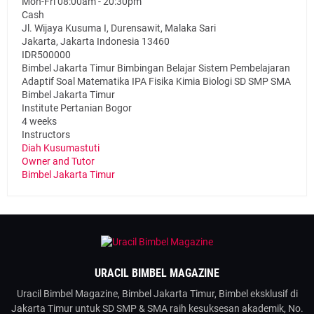
Mon-Fri 08:00am - 20:30pm
Cash
Jl. Wijaya Kusuma I, Durensawit, Malaka Sari
Jakarta
,
Jakarta Indonesia
13460
IDR500000
Bimbel Jakarta Timur Bimbingan Belajar Sistem Pembelajaran
Adaptif Soal Matematika IPA Fisika Kimia Biologi SD SMP SMA
Bimbel Jakarta Timur
Institute Pertanian Bogor
4 weeks
Instructors
Diah Kusumastuti
Owner and Tutor
Bimbel Jakarta Timur
URACIL BIMBEL MAGAZINE
Uracil Bimbel Magazine, Bimbel Jakarta Timur, Bimbel eksklusif di
Jakarta Timur untuk SD SMP & SMA raih kesuksesan akademik, No.