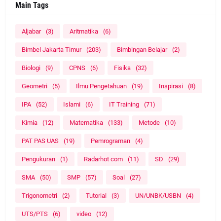
Main Tags
Aljabar
(3)
Aritmatika
(6)
Bimbel Jakarta Timur
(203)
Bimbingan Belajar
(2)
Biologi
(9)
CPNS
(6)
Fisika
(32)
Geometri
(5)
Ilmu Pengetahuan
(19)
Inspirasi
(8)
IPA
(52)
Islami
(6)
IT Training
(71)
Kimia
(12)
Matematika
(133)
Metode
(10)
PAT PAS UAS
(19)
Pemrograman
(4)
Pengukuran
(1)
Radarhot com
(11)
SD
(29)
SMA
(50)
SMP
(57)
Soal
(27)
Trigonometri
(2)
Tutorial
(3)
UN/UNBK/USBN
(4)
UTS/PTS
(6)
video
(12)