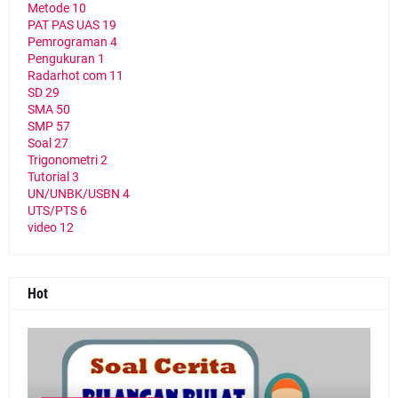
Metode
10
PAT PAS UAS
19
Pemrograman
4
Pengukuran
1
Radarhot com
11
SD
29
SMA
50
SMP
57
Soal
27
Trigonometri
2
Tutorial
3
UN/UNBK/USBN
4
UTS/PTS
6
video
12
Hot