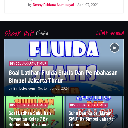
by
Denny Febiana Nurhidayat
-
April 07, 2021
Lihat semua
Fisika
BIMBEL JAKARTA TIMUR
Soal Latihan Fluida Statis Dan Pembahasan
Bimbel Jakarta Timur
by
Bimbeles.com
-
September 09, 2024
BIMBEL JAKARTA TIMUR
BIMBEL JAKARTA TIMUR
Soal Latihan Suhu Dan
Suhu Dan Kalor (Materi
Pemuaian Kelas 7 By
SMU) By Bimbel Jakarta
Bimbel Jakarta Timur
Timur