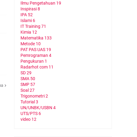
Ilmu Pengetahuan
19
Inspirasi
8
IPA
52
Islami
6
IT Training
71
Kimia
12
Matematika
133
Metode
10
PAT PAS UAS
19
Pemrograman
4
Pengukuran
1
Radarhot com
11
SD
29
SMA
50
SMP
57
ma
Soal
27
Trigonometri
2
Tutorial
3
UN/UNBK/USBN
4
UTS/PTS
6
video
12