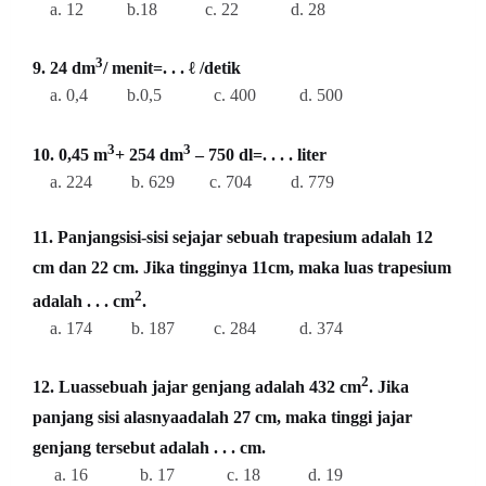
a. 12 b.18 c. 22 d. 28
3
9. 24 dm
/ menit=. . . ℓ /detik
a. 0,4 b.0,5 c. 400 d. 500
3
3
10. 0,45 m
+ 254 dm
– 750 dl=. . . . liter
a. 224 b. 629 c. 704 d. 779
11. Panjangsisi-sisi sejajar sebuah trapesium adalah 12
cm dan 22 cm. Jika tingginya 11cm, maka luas trapesium
2
adalah . . . cm
.
a. 174 b. 187 c. 284 d. 374
2
12. Luassebuah jajar genjang adalah 432 cm
. Jika
panjang sisi alasnyaadalah 27 cm, maka tinggi jajar
genjang tersebut adalah . . . cm.
a. 16 b. 17 c. 18 d. 19