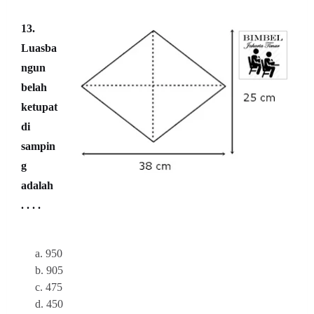
13.
Luasba
ngun
belah
ketupat
di
sampin
g
adalah
. . . .
a. 950
b. 905
c. 475
d. 450