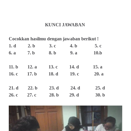
KUNCI JAWABAN
Cocokkan hasilmu dengan jawaban berikut !
1. d 2. b 3. c 4. b 5. c
6. a 7. b 8. b 9. a 10.b
11. b 12. a 13. c 14. d 15. a
16. c 17. b 18. d 19. c 20. a
21. d 22. b 23. d 24. d 25. d
26. c 27. c 28. b 29. d 30. b