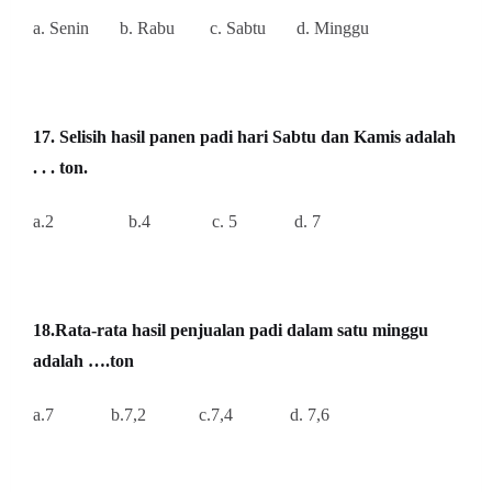
a. Senin b. Rabu c. Sabtu
d. Minggu
17. Selisih hasil panen padi hari Sabtu dan Kamis adalah
. . . ton.
a.2 b.4
c. 5
d. 7
18.Rata-rata hasil penjualan padi dalam satu minggu
adalah ….ton
a.7 b.7,2 c.7,4
d. 7,6