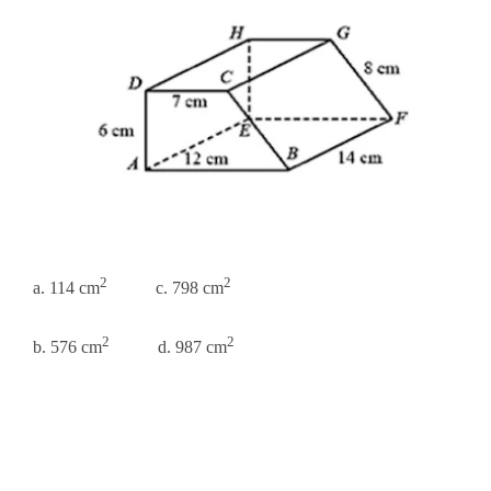
2
2
a. 114 cm
c. 798 cm
2
2
b. 576 cm
d. 987 cm