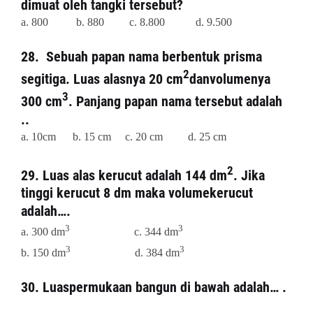
dimuat oleh tangki tersebut?
a. 800
b. 880
c. 8.800
d. 9.500
28. Sebuah papan nama berbentuk prisma
2
segitiga. Luas alasnya 20 cm
danvolumenya
3
300 cm
. Panjang papan nama tersebut adalah
..
a. 10cm
b. 15 cm
c. 20 cm
d. 25 cm
2
29. Luas alas kerucut adalah 144 dm
. Jika
tinggi kerucut 8 dm maka volumekerucut
adalah….
3
3
a. 300 dm
c. 344 dm
3
3
b. 150 dm
d. 384 dm
30. Luaspermukaan bangun di bawah adalah… .