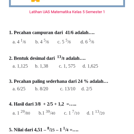
Latihan UAS Matematika Kelas 5 Semester 1
1. Pecahan campuran dari 41/6 adalah….
1
5
5
5
a. 4
/
b. 4
/
c. 5
/
d. 6
/
6
6
6
6
13
2. Bentuk desimal dari
/
adalah….
8
a. 1,125 b. 1,38 c. 1, 575 d. 1,625
3. Pecahan paling sederhana dari 24 % adalah…
a. 6/25 b. 8/20 c. 13/10 d. 2/5
4. Hasil dari 3/8 + 2/5 + 1,2 =…..
29
39
7
13
a. 1
/
b.1
/
c. 1
/
d. 1
/
80
40
10
20
8
1
5. Nilai dari 4,51 –
/
– 1
/
=….
25
4