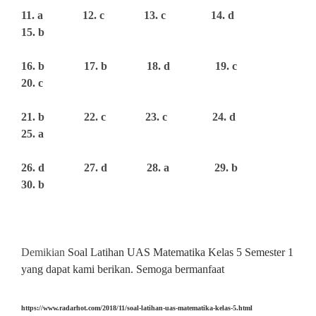
11. a 12. c 13. c 14. d
15. b
16. b 17. b 18. d 19. c
20. c
21. b 22. c 23. c 24. d
25. a
26. d 27. d 28. a 29. b
30. b
Demikian
Soal Latihan
UAS Matematika Kelas 5 Semester 1
yang dapat kami berikan. Semoga bermanfaat
https://www.radarhot.com/2018/11/soal-latihan-uas-matematika-kelas-5.html