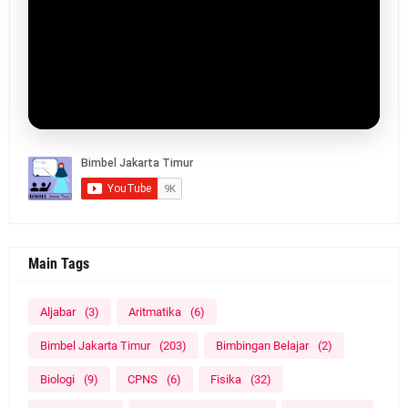
Main Tags
Aljabar
(3)
Aritmatika
(6)
Bimbel Jakarta Timur
(203)
Bimbingan Belajar
(2)
Biologi
(9)
CPNS
(6)
Fisika
(32)