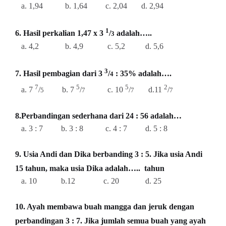
a. 1,94 b. 1,64 c. 2,04 d. 2,94
1
6. Hasil perkalian 1,47 x 3
/
adalah…..
3
a. 4,2 b. 4,9 c. 5,2 d. 5,6
3
7. Hasil pembagian dari 3
/
: 35% adalah….
4
7
5
5
2
a. 7
/
b. 7
/
c. 10
/
d.11
/
5
7
7
7
8.Perbandingan sederhana dari 24 : 56 adalah…
a. 3 : 7 b. 3 : 8 c. 4 : 7 d. 5 : 8
9. Usia Andi dan Dika berbanding 3 : 5. Jika usia Andi
15 tahun, maka usia Dika adalah….. tahun
a. 10 b.12 c. 20 d. 25
10. Ayah membawa buah mangga dan jeruk dengan
perbandingan 3 : 7. Jika jumlah semua buah yang ayah