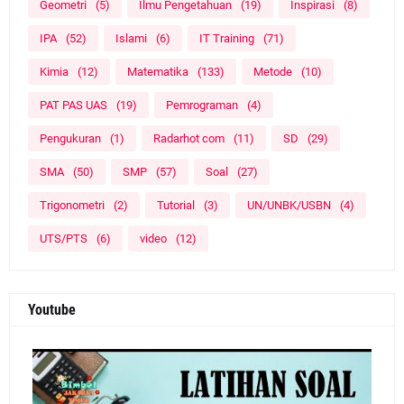
Geometri
(5)
Ilmu Pengetahuan
(19)
Inspirasi
(8)
IPA
(52)
Islami
(6)
IT Training
(71)
Kimia
(12)
Matematika
(133)
Metode
(10)
PAT PAS UAS
(19)
Pemrograman
(4)
Pengukuran
(1)
Radarhot com
(11)
SD
(29)
SMA
(50)
SMP
(57)
Soal
(27)
Trigonometri
(2)
Tutorial
(3)
UN/UNBK/USBN
(4)
UTS/PTS
(6)
video
(12)
Youtube