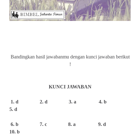
Bandingkan
hasil jawabanmu dengan kunci jawaban berikut
!
KUNCI JAWABAN
1. d 2. d 3. a 4. b
5. d
6. b 7. c 8. a 9. d
10. b