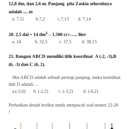
12,8 dm, dan 2,6 m. Panjang pita Zaskia seluruhnya
adalah .... m
a. 7,11 b.7,2 c.7,13 d. 7,14
3
20. 2,5 dal + 14 dm
– 1.500 cc=….. liter
a. 24 b. 32,5 c. 37,5 d. 38,15
21. Bangun ABCD memiliki titik koordinat
A (-2, -3),B
(6, -3) dan C (6, 2).
Jika ABCD adalah sebuah persegi panjang, maka koordinat
titik D adalah….
a.(-2,6) b. (-2,2) c. (-3,2) d. (-6,2)
Perhatikan denah berikut untuk menjawab soal nomor 22-26
!