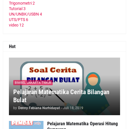
Trigonometri
2
Tutorial
3
UN/UNBK/USBN
4
UTS/PTS
6
video
12
Hot
BIMBEL JAKARTA TIMUR
Pelajaran Matematika Cerita Bilangan
Bulat
by
Denny Febiana Nurhidayat
-
Juli 18, 2019
Pelajaran Matematika Operasi Hitung