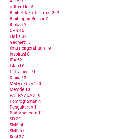
Aljabar
3
Aritmatika
6
Bimbel Jakarta Timur
203
Bimbingan Belajar
2
Biologi
9
CPNS
6
Fisika
32
Geometri
5
Ilmu Pengetahuan
19
Inspirasi
8
IPA
52
Islami
6
IT Training
71
Kimia
12
Matematika
133
Metode
10
PAT PAS UAS
19
Pemrograman
4
Pengukuran
1
Radarhot com
11
SD
29
SMA
50
SMP
57
Soal
27