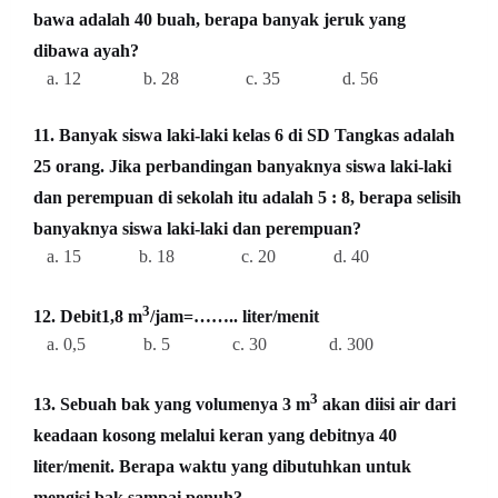
bawa adalah 40 buah, berapa banyak jeruk yang
dibawa ayah?
a. 12 b. 28 c. 35 d. 56
11. Banyak siswa laki-laki kelas 6 di SD Tangkas adalah
25 orang. Jika perbandingan banyaknya siswa laki-laki
dan perempuan di sekolah itu adalah 5 : 8, berapa selisih
banyaknya siswa laki-laki dan perempuan?
a. 15 b. 18 c. 20 d. 40
3
12. Debit1,8 m
/jam=…….. liter/menit
a. 0,5 b. 5 c. 30 d. 300
3
13. Sebuah bak yang volumenya 3 m
akan diisi air dari
keadaan kosong melalui keran yang debitnya 40
liter/menit. Berapa waktu yang dibutuhkan untuk
mengisi bak sampai penuh?