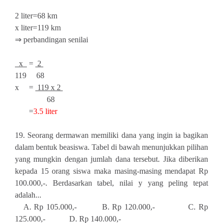
2 liter=68 km
x liter=119 km
⇒ perbandingan senilai
x
=
2
119 68
x =
119 x 2
68
=
3.5 liter
19. Seorang dermawan memiliki dana yang ingin ia bagikan
dalam bentuk beasiswa. Tabel di bawah menunjukkan pilihan
yang mungkin dengan jumlah dana tersebut. Jika diberikan
kepada 15 orang siswa maka masing-masing mendapat Rp
100.000,-. Berdasarkan tabel, nilai y yang peling tepat
adalah...
A. Rp 105.000,- B. Rp 120.000,- C. Rp
125.000,- D. Rp 140.000,-