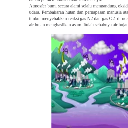
Atmosfer bumi secara alami selalu mengandung oksi
udara. Pembakaran hutan dan pernapasan manusia a
timbul menyebabkan reaksi gas N
2
dan gas O
2
di uda
air hujan menghasilkan asam. Itulah sebabnya air huja