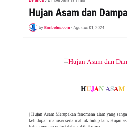
Beranda
Bimbel Jakarta Timur
Hujan Asam dan Dampak
by
Bimbeles.com
-
Agustus 01, 2024
H
U
J
A
N
A
S
A
M
| Hujan Asam Merupakan fenomena alam yang sanga
kehidupan manusia serta mahluk hidup lain. Hujan a
bahan pemicu polusi dalam aktivitasnya.