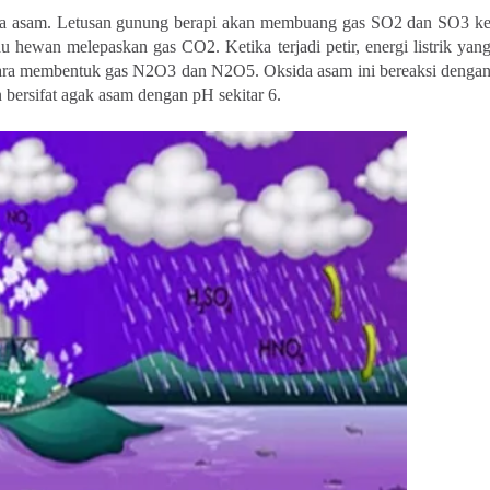
da asam. Letusan gunung berapi akan membuang gas SO
2
dan SO
3
k
tau hewan melepaskan gas CO
2
. Ketika terjadi petir, energi listrik yan
ra membentuk gas N
2
O
3
dan N
2
O
5
. Oksida asam ini bereaksi denga
n bersifat agak asam dengan pH sekitar 6.