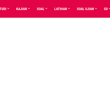
TUDI
KAJIAN
SOAL
LATIHAN
SOAL UJIAN
SD