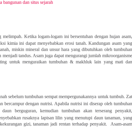
 bangunan dan situs sejarah
 melimpah. Ketika logam-logam ini bersentuhan dengan hujan asam
reaksi kimia ini dapat menyebabkan erosi tanah. Kandungan asam yan
 tanah, miskin mineral dan unsur hara yang dibutuhkan oleh tumbuha
h menjadi tandus. Asam juga dapat mengurangi jumlah mikroorganism
nting untuk menguraikan tumbuhan & makhluk lain yang mati da
tanah sebelum tumbuhan sempat mempergunakannya untuk tumbuh. Za
n bercampur dengan nutrisi. Apabila nutrisi ini diserap oleh tumbuha
daun berguguran, kemudian tumbuhan akan terserang penyakit
enyebabkan rusaknya lapisan lilin yang menutupi daun tanaman, yan
 kekurangan gizi, tanaman jadi rentan terhadap penyakit. Asam-asa