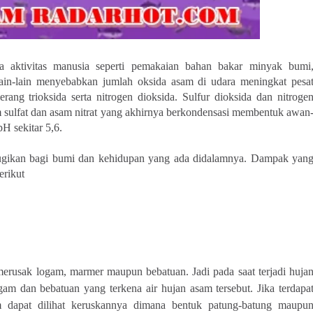
 aktivitas manusia seperti pemakaian bahan bakar minyak bumi
ain-lain menyebabkan jumlah oksida asam di udara meningkat pesa
erang trioksida serta nitrogen dioksida.
S
ulfur dioksida dan nitroge
 sulfat dan asam nitrat yang akhirnya berkondensasi membentuk awan
H sekitar 5,6.
gikan bagi bumi dan kehidupan yang ada didalamnya. Dampak yan
berikut
at merusak logam, marmer maupun bebatuan.
Jadi pada saat terjadi huja
ogam dan bebatuan yang terkena air hujan asam tersebut. Jika terdapa
m dapat dilihat keruskannya dimana bentuk patung-batung maupu