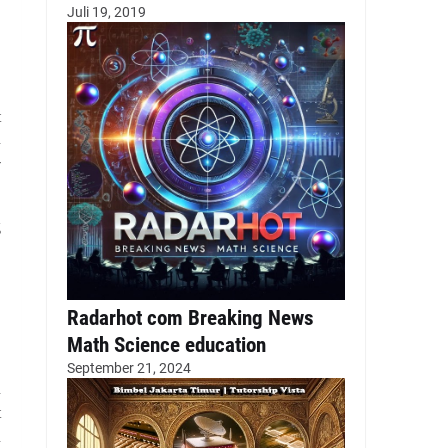
Juli 19, 2019
,
t
n
-
g
Radarhot com Breaking News
Math Science education
September 21, 2024
n
t
n