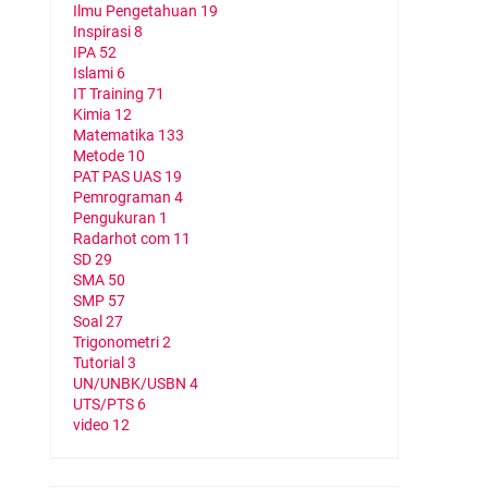
Ilmu Pengetahuan
19
Inspirasi
8
IPA
52
Islami
6
IT Training
71
Kimia
12
Matematika
133
Metode
10
PAT PAS UAS
19
Pemrograman
4
Pengukuran
1
Radarhot com
11
SD
29
SMA
50
SMP
57
Soal
27
Trigonometri
2
Tutorial
3
UN/UNBK/USBN
4
UTS/PTS
6
video
12