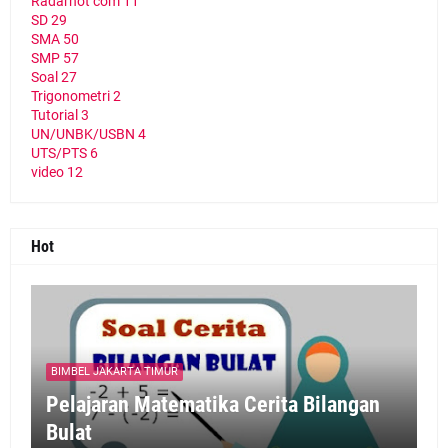
Radarhot com
11
SD
29
SMA
50
SMP
57
Soal
27
Trigonometri
2
Tutorial
3
UN/UNBK/USBN
4
UTS/PTS
6
video
12
Hot
BIMBEL JAKARTA TIMUR
Pelajaran Matematika Cerita Bilangan
Bulat