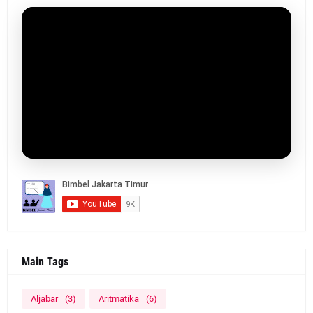
Main Tags
Aljabar
(3)
Aritmatika
(6)