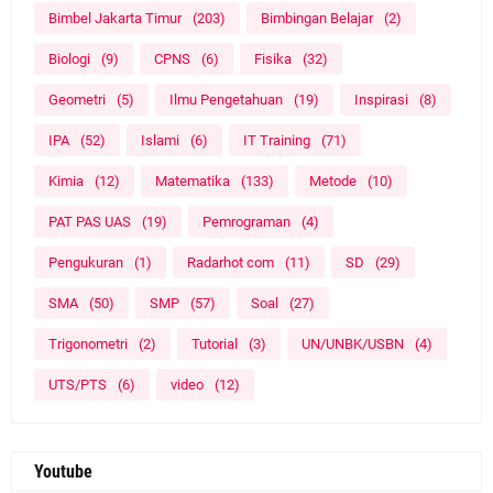
Bimbel Jakarta Timur
(203)
Bimbingan Belajar
(2)
Biologi
(9)
CPNS
(6)
Fisika
(32)
Geometri
(5)
Ilmu Pengetahuan
(19)
Inspirasi
(8)
IPA
(52)
Islami
(6)
IT Training
(71)
Kimia
(12)
Matematika
(133)
Metode
(10)
PAT PAS UAS
(19)
Pemrograman
(4)
Pengukuran
(1)
Radarhot com
(11)
SD
(29)
SMA
(50)
SMP
(57)
Soal
(27)
Trigonometri
(2)
Tutorial
(3)
UN/UNBK/USBN
(4)
UTS/PTS
(6)
video
(12)
Youtube