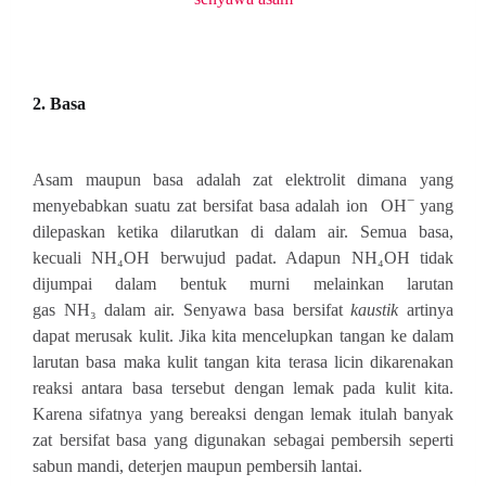
2. Basa
Asam maupun basa adalah zat elektrolit dimana yang
−
menyebabkan suatu zat bersifat basa adalah ion
OH
yang
dilepaskan ketika dilarutkan di dalam air. Semua basa,
kecuali NH₄OH
berwujud padat. Adapun
NH
₄
OH
tidak
dijumpai dalam bentuk murni melainkan larutan
gas
NH₃
dalam air.
Senyawa basa bersifat
kaustik
artinya
dapat merusak kulit. Jika kita mencelupkan tangan ke
dalam
larutan basa maka kulit tangan kita terasa licin dikarenakan
reaksi antara basa
tersebut dengan lemak pada kulit kita.
Karena sifatnya yang bereaksi dengan lemak itulah
banyak
zat bersifat basa yang digunakan sebagai pembersih seperti
sabun mandi, deterjen
maupun pembersih lantai.