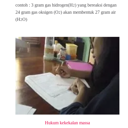
contoh : 3 gram gas hidrogen(H
) yang bereaksi dengan
2
24 gram gas oksigen (O
) akan membentuk 27 gram air
2
(H
O)
2
Hukum kekekalan massa