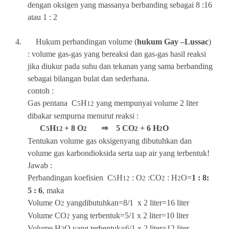
dengan oksigen yang massanya berbanding sebagai 8 :16
atau 1 : 2
4.
Hukum perbandingan volume (
hukum Gay –Lussac
)
: volume gas-gas yang bereaksi dan gas-gas hasil reaksi
jika diukur pada suhu dan tekanan yang sama berbanding
sebagai bilangan bulat dan sederhana.
contoh :
Gas pentana
C
H
yang mempunyai volume 2 liter
5
12
dibakar sempurna menurut reaksi :
C
H
+ 8 O
⇒
5 CO
+ 6 H
O
5
12
2
2
2
Tentukan volume gas oksigenyang dibutuhkan dan
volume gas karbondioksida serta uap air yang terbentuk!
Jawab :
Perbandingan koefisien
C
H
: O
:CO
: H
O=
1 : 8:
5
12
2
2
2
5 : 6
, maka
Volume O
yangdibutuhkan=8/1
x 2 liter=16 liter
2
Volume CO
yang terbentuk=
5/1
x 2 liter=10 liter
2
Volume H
O yang terbentuk=
6/1
x 2 liter=12 liter
2