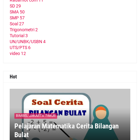
SD
29
SMA
50
SMP
57
Soal
27
Trigonometri
2
Tutorial
3
UN/UNBK/USBN
4
UTS/PTS
6
video
12
Hot
BIMBEL JAKARTA TIMUR
Pelajaran Matematika Cerita Bilangan
Bulat