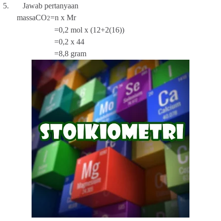
5.
Jawab pertanyaan
massaCO
=n x Mr
2
=0,2 mol x (12+2(16))
=0,2 x 44
=8,8 gram