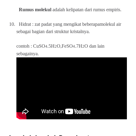
Rumus molekul
adalah kelipatan dari rumus empiris.
10.
Hidrat : zat padat yang mengikat beberapamolekul air
sebagai bagian dari struktur kristalnya.
contoh : CuSO
.5H
O,FeSO
.7H
O dan lain
4
2
4
2
sebagainya.