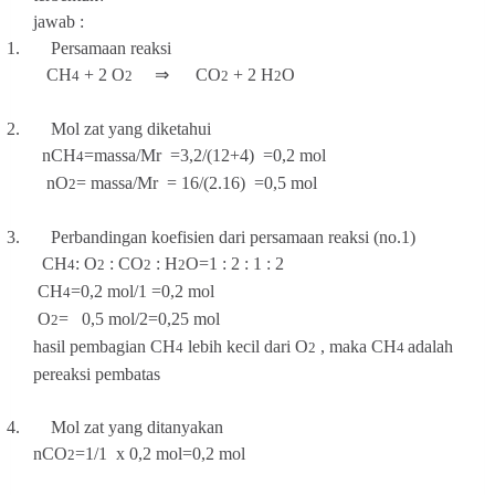
jawab :
1.
Persamaan reaksi
CH
+ 2 O
⇒ CO
+ 2 H
O
4
2
2
2
2.
Mol zat yang diketahui
nCH
=massa/Mr
=3,2/(12+4)
=0,2 mol
4
nO
=
massa/Mr =
16/(2.16) =0,5 mol
2
3.
Perbandingan koefisien dari persamaan reaksi (no.1)
CH
: O
: CO
: H
O=1 : 2 : 1 : 2
4
2
2
2
CH
=0,2 mol/1
=0,2 mol
4
O
=
0,5 mol/2=0,25 mol
2
hasil pembagian CH
lebih kecil dari O
, maka CH
adalah
4
2
4
pereaksi pembatas
4.
Mol zat yang ditanyakan
nCO
=1/1
x 0,2 mol=0,2 mol
2