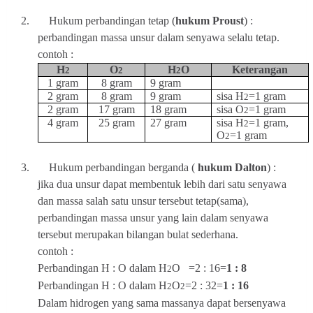
2.
Hukum perbandingan tetap (
hukum Proust
) :
perbandingan massa unsur dalam senyawa selalu tetap.
contoh :
H
O
H
O
Keterangan
2
2
2
1 gram
8 gram
9 gram
2 gram
8 gram
9 gram
sisa H
=1 gram
2
2 gram
17 gram
18 gram
sisa O
=1 gram
2
4 gram
25 gram
27 gram
sisa H
=1 gram,
2
O
=1 gram
2
3.
Hukum perbandingan berganda (
hukum Dalton
) :
jika dua unsur dapat membentuk lebih dari satu senyawa
dan massa salah satu unsur tersebut tetap(sama),
perbandingan massa unsur yang lain dalam senyawa
tersebut merupakan bilangan bulat sederhana.
contoh :
Perbandingan H : O dalam H
O
=2 : 16=
1 : 8
2
Perbandingan H : O dalam H
O
=2 : 32=
1 : 16
2
2
Dalam hidrogen yang sama massanya dapat bersenyawa