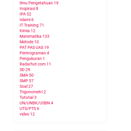
Ilmu Pengetahuan
19
Inspirasi
8
IPA
52
Islami
6
IT Training
71
Kimia
12
Matematika
133
Metode
10
PAT PAS UAS
19
Pemrograman
4
Pengukuran
1
Radarhot com
11
SD
29
SMA
50
SMP
57
Soal
27
Trigonometri
2
Tutorial
3
UN/UNBK/USBN
4
UTS/PTS
6
video
12