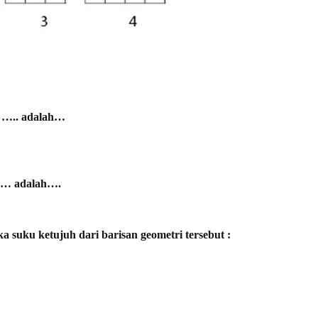
8, ….. adalah…
15,… adalah….
ka suku ketujuh dari barisan geometri tersebut :