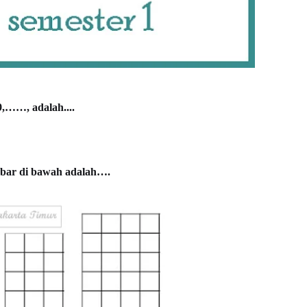
9,……, adalah....
mbar di bawah adalah….