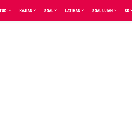
TUDI
KAJIAN
SOAL
LATIHAN
SOAL UJIAN
SD