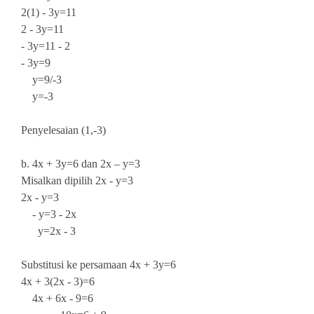
2(1) - 3y=11
2 - 3y=11
- 3y=11 - 2
- 3y=9
y=9/-3
y=-3
Penyelesaian (1,-3)
b. 4x + 3y=6 dan 2x – y=3
Misalkan dipilih 2x - y=3
2x - y=3
- y=3 - 2x
y=2x - 3
Substitusi ke persamaan 4x + 3y=6
4x + 3(2x - 3)=6
4x + 6x - 9=6