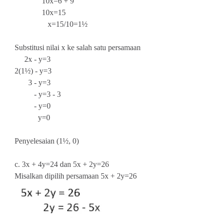
10x=6 + 9
10x=15
x=15/10=1½
Substitusi nilai x ke salah satu persamaan
2x - y=3
2(1½) - y=3
3 - y=3
- y=3 - 3
- y=0
y=0
Penyelesaian (1½, 0)
c.
3x + 4y=24 dan 5x + 2y=2
6
Misalkan dipilih persamaan 5x + 2y=26