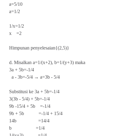
a=5/10
a=1/2
1/x=1/2
x =2
Himpunan penyelesaian{(2,5)}
d. Misalkan a=1/(x+2), b=1/(y+3) maka
3a + 5b=-1/4
a - 3b=-5/4 → a=3b - 5/4
Substitusi ke 3a + 5b=-1/4
3(3b - 5/4) + 5b=-1/4
9b -15/4 + 5b =-1/4
9b + 5b =-1/4 + 15/4
14b =14/4
b =1/4
1/(y+3) =1/4