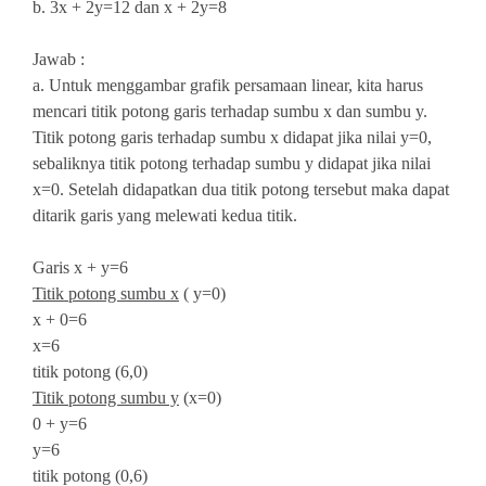
b. 3x + 2y=12 dan x + 2y=8
Jawab :
a. Untuk menggambar grafik persamaan linear, kita harus
mencari titik potong garis terhadap sumbu x dan sumbu y.
Titik potong garis terhadap sumbu x didapat jika nilai y=0,
sebaliknya titik potong terhadap sumbu y didapat jika nilai
x=0. Setelah didapatkan dua titik potong tersebut maka dapat
ditarik garis yang melewati kedua titik.
Garis x + y=6
Titik potong sumbu x
( y=0)
x + 0=6
x=6
titik potong (6,0)
Titik potong sumbu y
(x=0)
0 + y=6
y=6
titik potong (0,6)