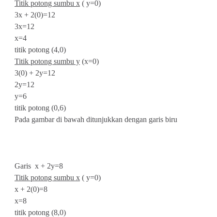
Titik potong sumbu x
( y=0)
3x + 2(0)=12
3x=12
x=4
titik potong (4,0)
Titik potong sumbu y
(x=0)
3(0) + 2y=12
2y=12
y=6
titik potong (0,6)
Pada gambar di bawah ditunjukkan dengan garis biru
Garis x + 2y=8
Titik potong sumbu x
( y=0)
x + 2(0)=8
x=8
titik potong (8,0)