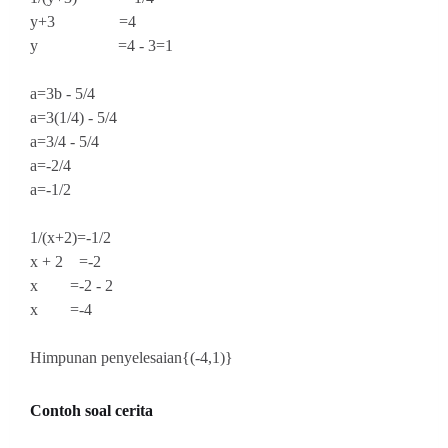
y+3 =4
y =4 - 3=1
a=3b - 5/4
a=3(1/4) - 5/4
a=3/4 - 5/4
a=-2/4
a=-1/2
1/(x+2)=-1/2
x + 2 =-2
x =-2 - 2
x =-4
Himpunan penyelesaian{(-4,1)}
Contoh soal cerita