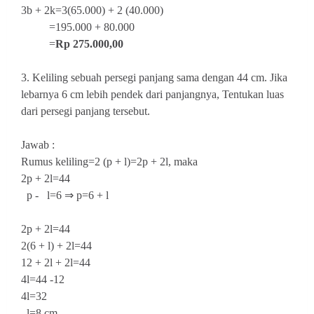
3b + 2k=3(65.000) + 2 (40.000)
=195.000 + 80.000
=
Rp 275.000,00
3. Keliling sebuah persegi panjang sama dengan 44 cm. Jika
lebarnya 6 cm lebih pendek dari panjangnya, Tentukan luas
dari persegi panjang tersebut.
Jawab :
Rumus keliling=2 (p + l)=2p + 2l, maka
2p + 2l=44
p - l=6 ⇒ p=6 + l
2p + 2l=44
2(6 + l) + 2l=44
12 + 2l + 2l=44
4l=44 -12
4l=32
l=8 cm