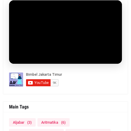
Main Tags
Aljabar
(3)
Aritmatika
(6)