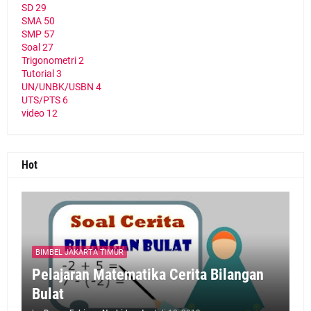
SD
29
SMA
50
SMP
57
Soal
27
Trigonometri
2
Tutorial
3
UN/UNBK/USBN
4
UTS/PTS
6
video
12
Hot
BIMBEL JAKARTA TIMUR
Pelajaran Matematika Cerita Bilangan
Bulat