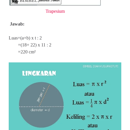
Trapesium
Jawab:
Luas=(a+b) x t : 2
=(18+ 22) x 11 : 2
=220 cm²