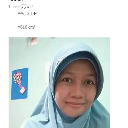
Luas=
兀 x r²
=²²/₇ x 14²
=616 cm²