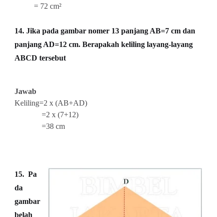
= 72 cm²
14. Jika pada gambar nomer 13 panjang AB=7 cm dan
panjang AD=12 cm. Berapakah keliling layang-layang
ABCD tersebut
Jawab
Keliling=2 x (AB+AD)
=2 x (7+12)
=38 cm
15. Pa
da
gambar
belah