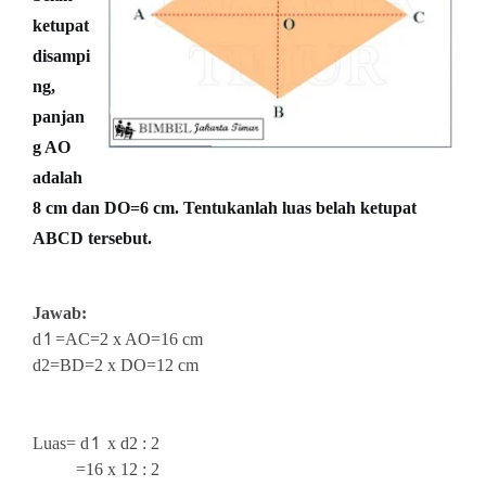
ketupat
disampi
ng,
panjan
g AO
adalah
8 cm dan DO=6 cm. Tentukanlah luas belah ketupat
ABCD tersebut.
Jawab:
d↿=AC=2 x AO=16 cm
d2=BD=2 x DO=12 cm
Luas= d↿ x d2 : 2
=16 x 12 : 2