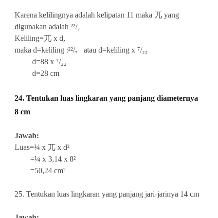
Karena kelilingnya adalah kelipatan 11 maka 兀 yang
digunakan adalah
²²/₇
Keliling=兀 x d,
maka d=keliling :
²²/₇
atau d=keliling x ⁷/₂₂
d=88 x
⁷/₂₂
d=28 cm
24. Tentukan luas lingkaran yang panjang diameternya
8 cm
Jawab:
Luas=¼ x
兀 x d²
=¼ x 3,14 x 8²
=50,24 cm²
25.
Tentukan luas lingkaran yang panjang jari-jarinya 14 cm
Jawab: