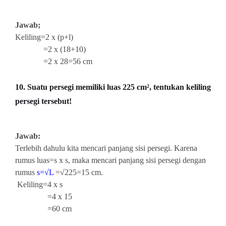
Jawab;
Keliling=2 x (p+l)
=2 x (18+10)
=2 x 28=56 cm
10. Suatu persegi memiliki luas 225 cm², tentukan keliling
persegi tersebut!
Jawab:
Terlebih dahulu kita mencari panjang sisi persegi. Karena
rumus luas=s x s, maka mencari panjang sisi persegi dengan
rumus
s=√L
=√225=15 cm.
Keliling=4 x s
=4 x 15
=60 cm