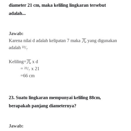
diameter 21 cm, maka keliling lingkaran tersebut
adalah...
Jawab:
Karena nilai d adalah kelipatan 7 maka 兀 yang digunakan
adalah
²²/₇
Keliling=兀 x d
=
²²/₇ x 21
=66 cm
23. Suatu lingkaran mempunyai keliling 88cm,
berapakah panjang diameternya?
Jawab: