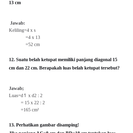
13 cm
Jawab:
Keliling=4 x s
=4 x 13
=52 cm
12. Suatu belah ketupat memiliki panjang diagonal 15
cm dan 22 cm. Berapakah luas belah ketupat tersebut?
Jawab;
Luas=d↿ x d2 : 2
= 15 x 22 : 2
=165 cm²
13. Perhatikan gambar disamping!