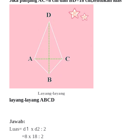
Jika panjang AC=8 cm dan BD=18 cm,
tentukan luas
Layang-layang
layang-layang ABCD
Jawab:
Luas= d↿ x d2 : 2
=8 x 18 : 2