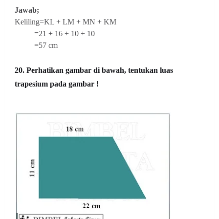
Jawab;
Keliling=KL + LM + MN + KM
=21 + 16 + 10 + 10
=57 cm
20. Perhatikan gambar di bawah, tentukan luas
trapesium pada gambar !