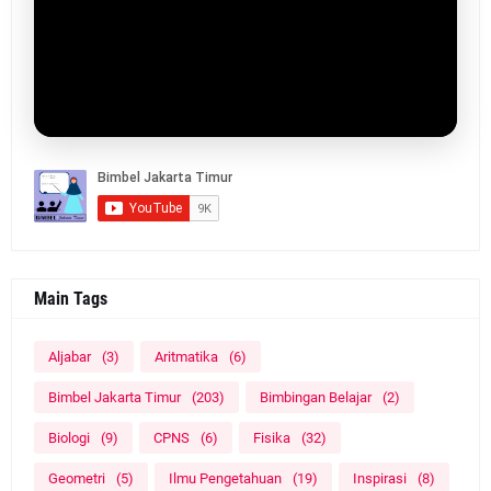
Main Tags
Aljabar
(3)
Aritmatika
(6)
Bimbel Jakarta Timur
(203)
Bimbingan Belajar
(2)
Biologi
(9)
CPNS
(6)
Fisika
(32)
Geometri
(5)
Ilmu Pengetahuan
(19)
Inspirasi
(8)