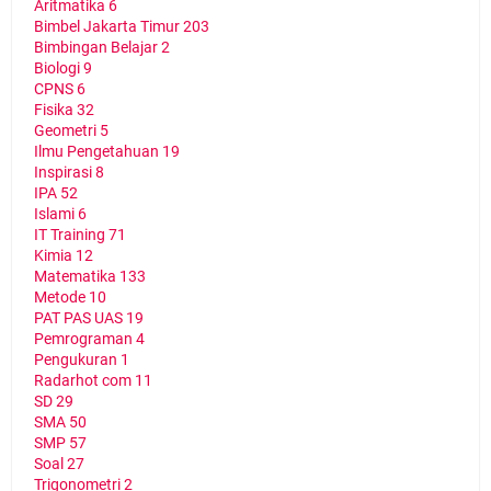
Aritmatika
6
Bimbel Jakarta Timur
203
Bimbingan Belajar
2
Biologi
9
CPNS
6
Fisika
32
Geometri
5
Ilmu Pengetahuan
19
Inspirasi
8
IPA
52
Islami
6
IT Training
71
Kimia
12
Matematika
133
Metode
10
PAT PAS UAS
19
Pemrograman
4
Pengukuran
1
Radarhot com
11
SD
29
SMA
50
SMP
57
Soal
27
Trigonometri
2