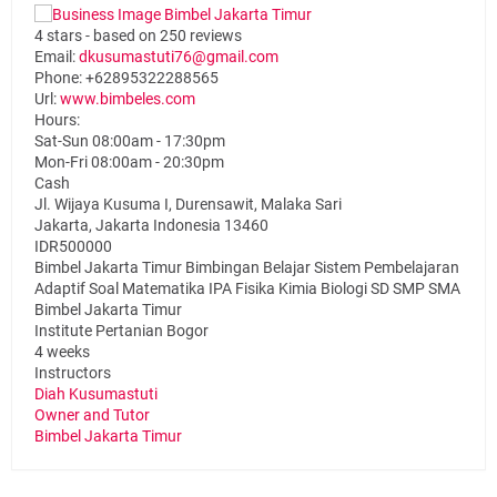
4
stars - based on
250
reviews
Email:
dkusumastuti76@gmail.com
Phone:
+62895322288565
Url:
www.bimbeles.com
Hours:
Sat-Sun 08:00am - 17:30pm
Mon-Fri 08:00am - 20:30pm
Cash
Jl. Wijaya Kusuma I, Durensawit, Malaka Sari
Jakarta
,
Jakarta Indonesia
13460
IDR500000
Bimbel Jakarta Timur Bimbingan Belajar Sistem Pembelajaran
Adaptif Soal Matematika IPA Fisika Kimia Biologi SD SMP SMA
Bimbel Jakarta Timur
Institute Pertanian Bogor
4 weeks
Instructors
Diah Kusumastuti
Owner and Tutor
Bimbel Jakarta Timur