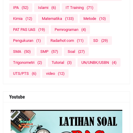
IPA
(52)
Islami
(6)
IT Training
(71)
Kimia
(12)
Matematika
(133)
Metode
(10)
PAT PAS UAS
(19)
Pemrograman
(4)
Pengukuran
(1)
Radarhot com
(11)
SD
(29)
SMA
(50)
SMP
(57)
Soal
(27)
Trigonometri
(2)
Tutorial
(3)
UN/UNBK/USBN
(4)
UTS/PTS
(6)
video
(12)
Youtube