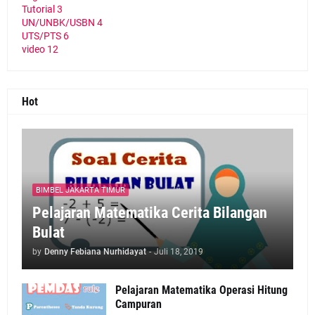
Tutorial
3
UN/UNBK/USBN
4
UTS/PTS
6
video
12
Hot
BIMBEL JAKARTA TIMUR
Pelajaran Matematika Cerita Bilangan
Bulat
by
Denny Febiana Nurhidayat
-
Juli 18, 2019
Pelajaran Matematika Operasi Hitung
Campuran