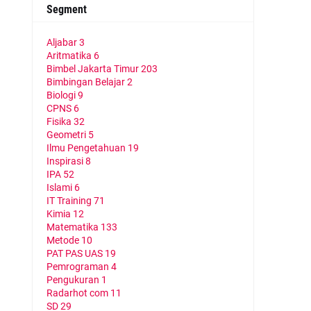
Segment
Aljabar
3
Aritmatika
6
Bimbel Jakarta Timur
203
Bimbingan Belajar
2
Biologi
9
CPNS
6
Fisika
32
Geometri
5
Ilmu Pengetahuan
19
Inspirasi
8
IPA
52
Islami
6
IT Training
71
Kimia
12
Matematika
133
Metode
10
PAT PAS UAS
19
Pemrograman
4
Pengukuran
1
Radarhot com
11
SD
29