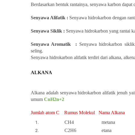
Berdasarkan bentuk rantainya, senyawa karbon dapat d
Senyawa Alifatik :
Senyawa hidrokarbon dengan rantai
Senyawa Siklik :
Senyawa hidrokarbon yang rantai ka
Senyawa Aromatik :
Senyawa hidrokarbon sikli
seling.
Senyawa hidrokarbon alifatik terdiri dari alkana, alken
ALKANA
Alkana adalah senyawa hidrokarbon alifatik jenuh yai
umum
CnH
2
n+
2
Jumlah atom C Rumus Molekul Nama Alkana
CH
4
metana
C
2
H
6
etana