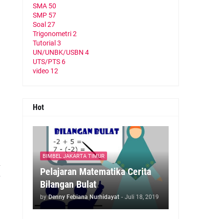
SMA
50
SMP
57
Soal
27
Trigonometri
2
Tutorial
3
UN/UNBK/USBN
4
UTS/PTS
6
video
12
Hot
BIMBEL JAKARTA TIMUR
a
Pelajaran Matematika Cerita
n
Bilangan Bulat
by
Denny Febiana Nurhidayat
-
Juli 18, 2019