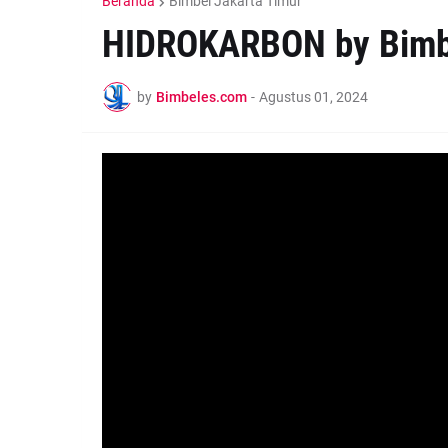
Beranda
Bimbel Jakarta Timur
HIDROKARBON by Bimbe
by
Bimbeles.com
-
Agustus 01, 2024