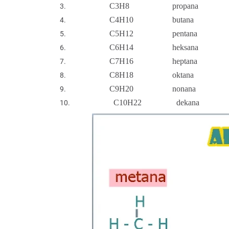
C
3
H
8
propana
C
4
H
10
butana
C
5
H
12
pentana
C
6
H
14
heksana
C
7
H
16
heptana
C
8
H
18
oktana
C
9
H
20
nonana
C
10
H
22
dekana