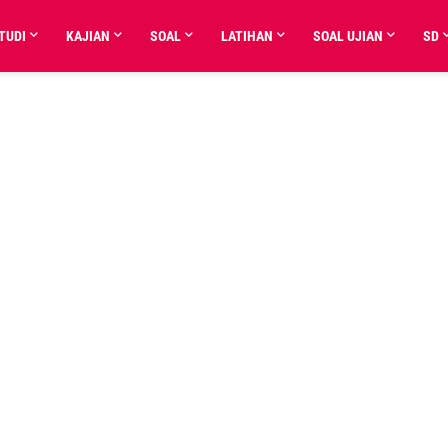
TUDI
KAJIAN
SOAL
LATIHAN
SOAL UJIAN
SD