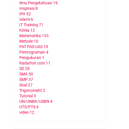
Ilmu Pengetahuan
19
Inspirasi
8
IPA
52
Islami
6
IT Training
71
Kimia
12
Matematika
133
Metode
10
PAT PAS UAS
19
Pemrograman
4
Pengukuran
1
Radarhot com
11
SD
29
SMA
50
SMP
57
Soal
27
Trigonometri
2
Tutorial
3
UN/UNBK/USBN
4
UTS/PTS
6
video
12