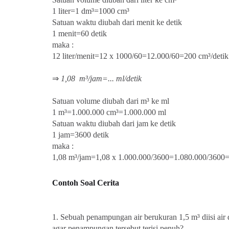
1 liter=1 dm³=1000 cm³
Satuan waktu diubah dari menit ke detik
1 menit=60 detik
maka :
12 liter/menit=12 x 1000/60=12.000/60=200 cm³/detik
⇒
1,08
m³/jam=... ml/detik
Satuan volume diubah dari m³ ke ml
1 m³=1.000.000 cm³=1.000.000 ml
Satuan waktu diubah dari jam ke detik
1 jam=3600 detik
maka :
1,08 m³/jam=1,08 x 1.000.000/3600=1.080.000/3600=
Contoh Soal Cerita
1. Sebuah penampungan air berukuran 1,5 m³ diisi air 
agar penampungan tersebut terisi penuh?