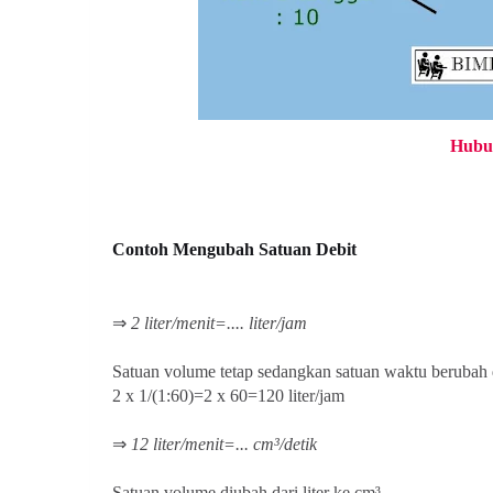
Hubu
Contoh Mengubah Satuan Debit
⇒
2 liter/menit=.... liter/jam
Satuan volume tetap sedangkan satuan waktu berubah d
2 x 1/(1:60)=2 x 60=120 liter/jam
⇒
12 liter/menit=... cm³/detik
Satuan volume diubah dari liter ke c
m³