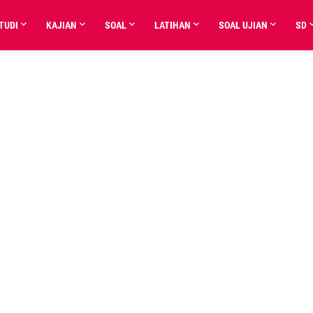
TUDI
KAJIAN
SOAL
LATIHAN
SOAL UJIAN
SD