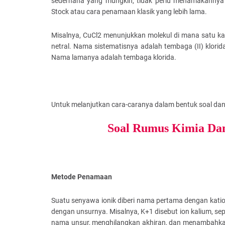
sederhana yang mungkin, tidak perlu menamakannya
Stock atau cara penamaan klasik yang lebih lama.
Misalnya, CuCl2 menunjukkan molekul di mana satu k
netral. Nama sistematisnya adalah tembaga (II) klori
Nama lamanya adalah tembaga klorida.
Untuk melanjutkan cara-caranya dalam bentuk soal dan
Soal Rumus Kimia Da
Metode Penamaan
Suatu senyawa ionik diberi nama pertama dengan kat
dengan unsurnya. Misalnya, K+1 disebut ion kalium, se
nama unsur, menghilangkan akhiran, dan menambahkan “-i