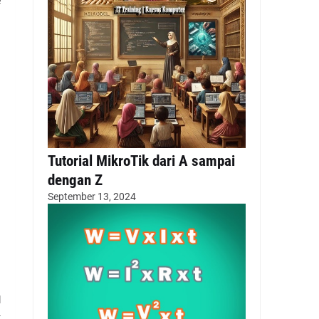
e
a
.
Tutorial MikroTik dari A sampai
dengan Z
September 13, 2024
a
l
-