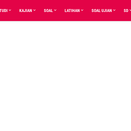
TUDI
KAJIAN
SOAL
LATIHAN
SOAL UJIAN
SD