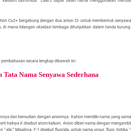
 “kalsium dibromida.” CaBr2 dapat diberi nama menggunakan metod
ation Cu2+ bergabung dengan dua anion Cl- untuk membentuk senyaw
da, di mana bilangan oksidasi tembaga ditunjukkan dalam tanda kurung
 pembahasan secara lengkap dibawah ini :
n Tata Nama Senyawa Sederhana
ionnya dan kemudian dengan anionnya. Kation memiliki nama yang sam
perti halnya K disebut atom kalium. Anion diberi nama dengan mengambi
de.” Misalnya, F-1 disebut fluorida, untuk nama unsur, fluor. Ketika "