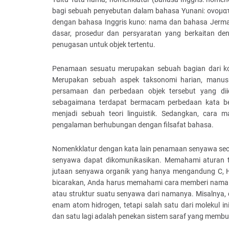
bagi sebuah penyebutan dalam bahasa Yunani: ονοματ
dengan bahasa Inggris kuno: nama dan bahasa Jerman
dasar, prosedur dan persyaratan yang berkaitan 
penugasan untuk objek tertentu.
Penamaan sesuatu merupakan sebuah bagian dari k
Merupakan sebuah aspek taksonomi harian, manus
persamaan dan perbedaan objek tersebut yang diide
sebagaimana terdapat bermacam perbedaan kata b
menjadi sebuah teori linguistik. Sedangkan, car
pengalaman berhubungan dengan filsafat bahasa.
Nomenkklatur dengan kata lain penamaan senyawa secar
senyawa dapat dikomunikasikan. Memahami aturan t
jutaan senyawa organik yang hanya mengandung C,
bicarakan, Anda harus memahami cara memberi nama s
atau struktur suatu senyawa dari namanya. Misalnya, d
enam atom hidrogen, tetapi salah satu dari molekul i
dan satu lagi adalah penekan sistem saraf yang memb