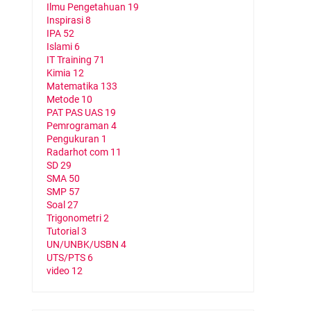
g
Ilmu Pengetahuan
19
n
Inspirasi
8
g
IPA
52
Islami
6
IT Training
71
Kimia
12
Matematika
133
Metode
10
u
PAT PAS UAS
19
Pemrograman
4
Pengukuran
1
Radarhot com
11
SD
29
SMA
50
SMP
57
g
Soal
27
Trigonometri
2
Tutorial
3
UN/UNBK/USBN
4
UTS/PTS
6
video
12