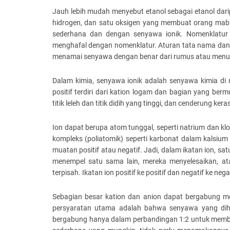
Jauh lebih mudah menyebut etanol sebagai etanol da
hidrogen, dan satu oksigen yang membuat orang mab
sederhana dan dengan senyawa ionik. Nomenklatur t
menghafal dengan nomenklatur. Aturan tata nama dan 
menamai senyawa dengan benar dari rumus atau menul
Dalam kimia, senyawa ionik adalah senyawa kimia di 
positif terdiri dari kation logam dan bagian yang ber
titik leleh dan titik didih yang tinggi, dan cenderung ker
Ion dapat berupa atom tunggal, seperti natrium dan kl
kompleks (poliatomik) seperti karbonat dalam kalsiu
muatan positif atau negatif. Jadi, dalam ikatan ion, sat
menempel satu sama lain, mereka menyelesaikan, a
terpisah. Ikatan ion positif ke positif dan negatif ke negat
Sebagian besar kation dan anion dapat bergabung m
persyaratan utama adalah bahwa senyawa yang dihasi
bergabung hanya dalam perbandingan 1:2 untuk memben