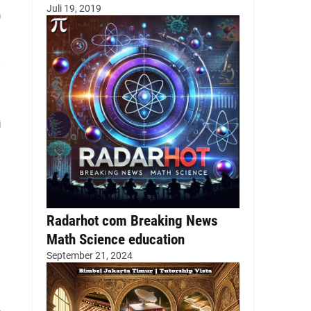
Juli 19, 2019
m
n
a
t
n
i
h
a
n
g
Radarhot com Breaking News
Math Science education
September 21, 2024
u
–
h