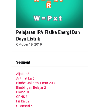
.
a
Pelajaran IPA FIsika Energi Dan
i
Daya Listrik
t
Oktober 19, 2019
a
k
Segment
k
Aljabar
3
Aritmatika
6
Bimbel Jakarta Timur
203
.
Bimbingan Belajar
2
a
Biologi
9
CPNS
6
Fisika
32
Geometri
5