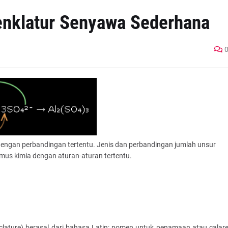
nklatur Senyawa Sederhana
engan perbandingan tertentu. Jenis dan perbandingan jumlah unsur
us kimia dengan aturan-aturan tertentu.
clature) berasal dari bahasa Latin: nomen untuk penamaan atau calar