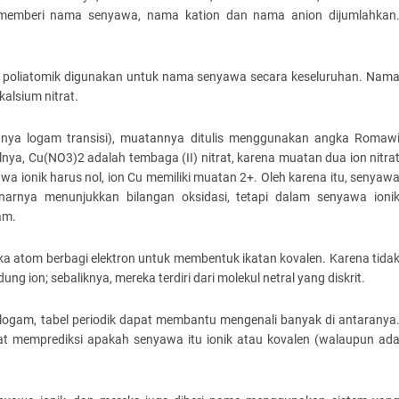
uk memberi nama senyawa, nama kation dan nama anion dijumlahkan
ion poliatomik digunakan untuk nama senyawa secara keseluruhan. Nam
alsium nitrat.
nya logam transisi), muatannya ditulis menggunakan angka Romaw
ya, Cu(NO3)2 adalah tembaga (II) nitrat, karena muatan dua ion nitra
wa ionik harus nol, ion Cu memiliki muatan 2+. Oleh karena itu, senyaw
narnya menunjukkan bilangan oksidasi, tetapi dalam senyawa ioni
am.
ka atom berbagi elektron untuk membentuk ikatan kovalen. Karena tida
g ion; sebaliknya, mereka terdiri dari molekul netral yang diskrit.
logam, tabel periodik dapat membantu mengenali banyak di antaranya
pat memprediksi apakah senyawa itu ionik atau kovalen (walaupun ad