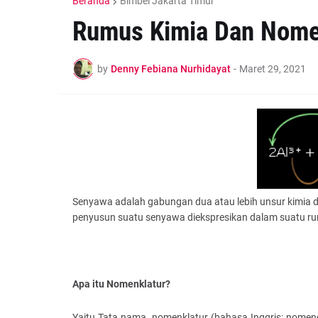
Beranda
Bimbel Jakarta Timur
Rumus Kimia Dan Nome
by
Denny Febiana Nurhidayat
-
Maret 29, 2021
Senyawa adalah gabungan dua atau lebih unsur kimia d
penyusun suatu senyawa diekspresikan dalam suatu rum
Apa itu Nomenklatur?
Yaitu Tata nama, nomenklatur (bahasa Inggris: nomen