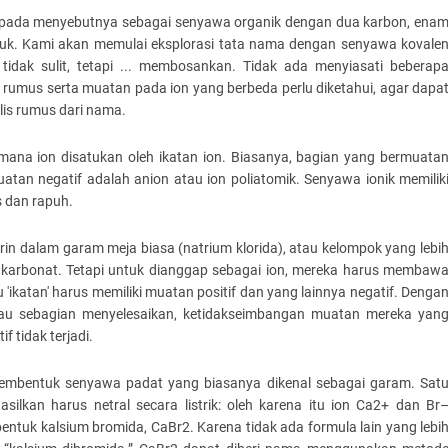
ripada menyebutnya sebagai senyawa organik dengan dua karbon, ena
uk. Kami akan memulai eksplorasi tata nama dengan senyawa kovale
idak sulit, tetapi ... membosankan. Tidak ada menyiasati beberap
rumus serta muatan pada ion yang berbeda perlu diketahui, agar dapa
is rumus dari nama.
mana ion disatukan oleh ikatan ion. Biasanya, bagian yang bermuata
muatan negatif adalah anion atau ion poliatomik. Senyawa ionik memilik
as dan rapuh.
orin dalam garam meja biasa (natrium klorida), atau kelompok yang lebi
m karbonat. Tetapi untuk dianggap sebagai ion, mereka harus membaw
u 'ikatan' harus memiliki muatan positif dan yang lainnya negatif. Denga
tau sebagian menyelesaikan, ketidakseimbangan muatan mereka yan
if tidak terjadi.
embentuk senyawa padat yang biasanya dikenal sebagai garam. Sat
lkan harus netral secara listrik: oleh karena itu ion Ca2+ dan Br
tuk kalsium bromida, CaBr2. Karena tidak ada formula lain yang lebi