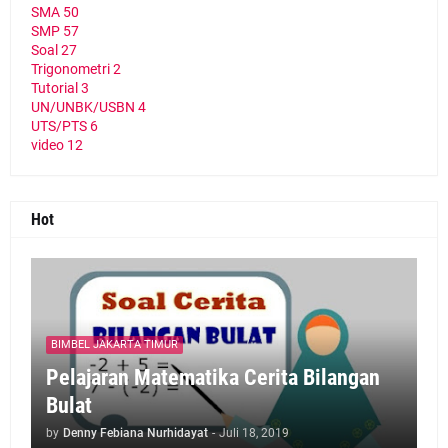
SMA
50
SMP
57
Soal
27
Trigonometri
2
Tutorial
3
UN/UNBK/USBN
4
UTS/PTS
6
video
12
Hot
BIMBEL JAKARTA TIMUR
Pelajaran Matematika Cerita Bilangan
Bulat
by
Denny Febiana Nurhidayat
-
Juli 18, 2019