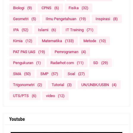
Biologi
(9)
CPNS
(6)
Fisika
(32)
Geometri
(5)
Ilmu Pengetahuan
(19)
Inspirasi
(8)
IPA
(52)
Islami
(6)
IT Training
(71)
Kimia
(12)
Matematika
(133)
Metode
(10)
PAT PAS UAS
(19)
Pemrograman
(4)
Pengukuran
(1)
Radarhot com
(11)
SD
(29)
SMA
(50)
SMP
(57)
Soal
(27)
Trigonometri
(2)
Tutorial
(3)
UN/UNBK/USBN
(4)
UTS/PTS
(6)
video
(12)
Youtube