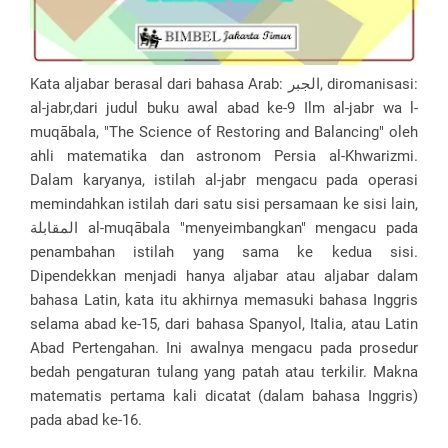
Kata aljabar berasal dari bahasa Arab: الجبر‎, diromanisasi:
al-jabr,dari judul buku awal abad ke-9 Ilm al-jabr wa l-
muqābala, "The Science of Restoring and Balancing" oleh
ahli matematika dan astronom Persia al-Khwarizmi.
Dalam karyanya, istilah al-jabr mengacu pada operasi
memindahkan istilah dari satu sisi persamaan ke sisi lain,
المقابلة al-muqābala "menyeimbangkan" mengacu pada
penambahan istilah yang sama ke kedua sisi.
Dipendekkan menjadi hanya aljabar atau aljabar dalam
bahasa Latin, kata itu akhirnya memasuki bahasa Inggris
selama abad ke-15, dari bahasa Spanyol, Italia, atau Latin
Abad Pertengahan. Ini awalnya mengacu pada prosedur
bedah pengaturan tulang yang patah atau terkilir. Makna
matematis pertama kali dicatat (dalam bahasa Inggris)
pada abad ke-16.