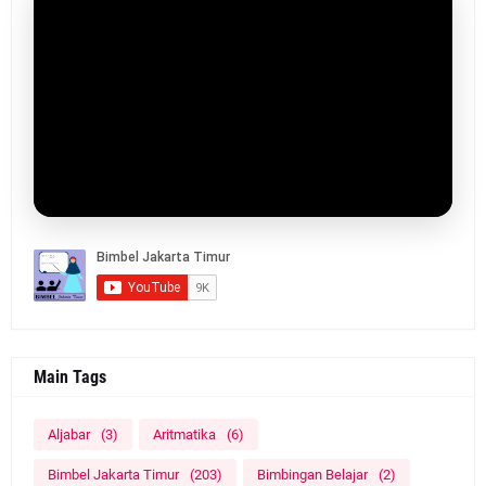
Main Tags
Aljabar
(3)
Aritmatika
(6)
Bimbel Jakarta Timur
(203)
Bimbingan Belajar
(2)