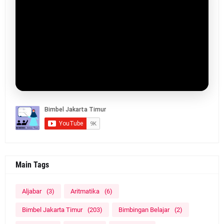
Main Tags
Aljabar
(3)
Aritmatika
(6)
Bimbel Jakarta Timur
(203)
Bimbingan Belajar
(2)