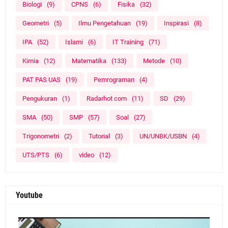
Biologi
(9)
CPNS
(6)
Fisika
(32)
Geometri
(5)
Ilmu Pengetahuan
(19)
Inspirasi
(8)
IPA
(52)
Islami
(6)
IT Training
(71)
Kimia
(12)
Matematika
(133)
Metode
(10)
PAT PAS UAS
(19)
Pemrograman
(4)
Pengukuran
(1)
Radarhot com
(11)
SD
(29)
SMA
(50)
SMP
(57)
Soal
(27)
Trigonometri
(2)
Tutorial
(3)
UN/UNBK/USBN
(4)
UTS/PTS
(6)
video
(12)
Youtube