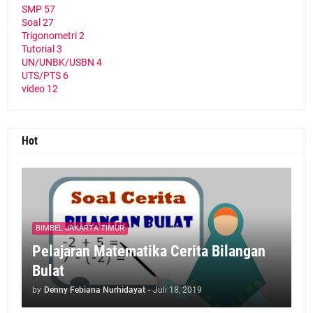
SMP
57
Soal
27
Trigonometri
2
Tutorial
3
UN/UNBK/USBN
4
UTS/PTS
6
video
12
Hot
BIMBEL JAKARTA TIMUR
Pelajaran Matematika Cerita Bilangan
Bulat
by
Denny Febiana Nurhidayat
-
Juli 18, 2019