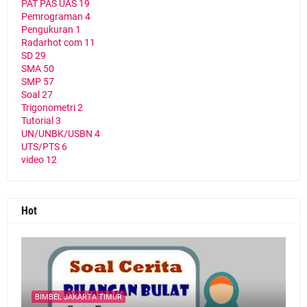
PAT PAS UAS
19
Pemrograman
4
Pengukuran
1
Radarhot com
11
SD
29
SMA
50
SMP
57
Soal
27
Trigonometri
2
Tutorial
3
UN/UNBK/USBN
4
UTS/PTS
6
video
12
Hot
BIMBEL JAKARTA TIMUR