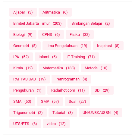
Aljabar
(3)
Aritmatika
(6)
Bimbel Jakarta Timur
(203)
Bimbingan Belajar
(2)
Biologi
(9)
CPNS
(6)
Fisika
(32)
Geometri
(5)
Ilmu Pengetahuan
(19)
Inspirasi
(8)
IPA
(52)
Islami
(6)
IT Training
(71)
Kimia
(12)
Matematika
(133)
Metode
(10)
PAT PAS UAS
(19)
Pemrograman
(4)
Pengukuran
(1)
Radarhot com
(11)
SD
(29)
SMA
(50)
SMP
(57)
Soal
(27)
Trigonometri
(2)
Tutorial
(3)
UN/UNBK/USBN
(4)
UTS/PTS
(6)
video
(12)