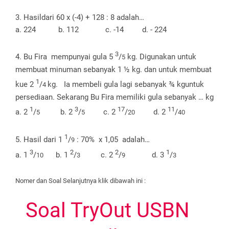
3. Hasildari 60 x (-4) + 128 : 8 adalah…
a. 224
b. 112
c. -14
d. - 224
3
4. Bu Fira
mempunyai gula 5
/
kg. Digunakan untuk
5
membuat minuman sebanyak 1 ½ kg. dan untuk membuat
1
kue 2
/
kg.
Ia membeli gula lagi sebanyak ¾ kguntuk
4
persediaan. Sekarang Bu Fira memiliki gula sebanyak … kg
1
3
17
11
a. 2
/
b. 2
/
c.
2
/
d. 2
/
5
5
20
40
1
5. Hasil dari 1
/
: 70%
x 1,05
adalah…
9
3
2
2
1
a. 1
/
b. 1
/
c. 2
/
d. 3
/
10
3
9
3
Nomer dan Soal Selanjutnya klik dibawah ini :
Soal TryOut USBN