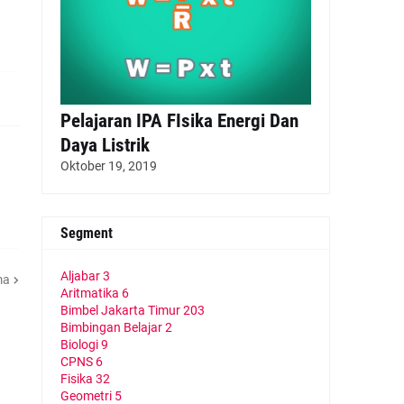
Pelajaran IPA FIsika Energi Dan
Daya Listrik
Oktober 19, 2019
Segment
Aljabar
3
ma
Aritmatika
6
Bimbel Jakarta Timur
203
Bimbingan Belajar
2
Biologi
9
CPNS
6
Fisika
32
Geometri
5