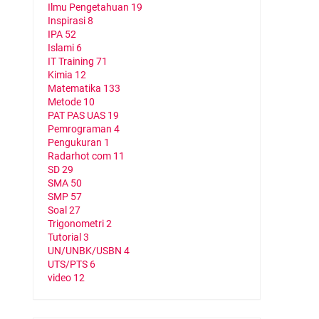
Ilmu Pengetahuan
19
Inspirasi
8
IPA
52
Islami
6
IT Training
71
Kimia
12
Matematika
133
Metode
10
PAT PAS UAS
19
Pemrograman
4
Pengukuran
1
Radarhot com
11
SD
29
SMA
50
SMP
57
Soal
27
Trigonometri
2
Tutorial
3
UN/UNBK/USBN
4
UTS/PTS
6
video
12