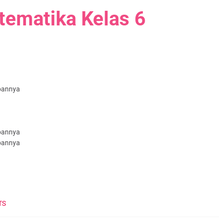
ematika Kelas 6
abannya
abannya
abannya
TS