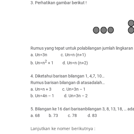
3. Perhatikan gambar berikut !
Rumus yang tepat untuk polabilangan jumlah lingkaran 
a. Un=3n
c. Un=n (n+1)
2
b. Un=n
+ 1
d. Un=n (n+2)
4. Diketahui barisan bilangan 1, 4,7, 10…
Rumus barisan bilangan di atasadalah…
a. Un=n + 3
c. Un=3n – 1
b. Un=4n – 1
d. Un=3n – 2
5. Bilangan ke 16 dari barisanbilangan 3, 8, 13, 18, … ad
a. 68
b. 73
c. 78
d. 83
Lanjutkan ke nomer berikutnya :