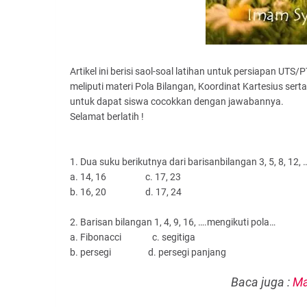
Artikel ini berisi saol-soal latihan untuk persiapan UTS
meliputi materi Pola Bilangan, Koordinat Kartesius sert
untuk dapat siswa cocokkan dengan jawabannya.
Selamat berlatih !
1. Dua suku berikutnya dari barisanbilangan 3, 5, 8, 12,
a. 14, 16
c. 17, 23
b. 16, 20
d. 17, 24
2. Barisan bilangan 1, 4, 9, 16, ….mengikuti pola…
a. Fibonacci
c. segitiga
b. persegi
d. persegi panjang
Baca juga :
Ma