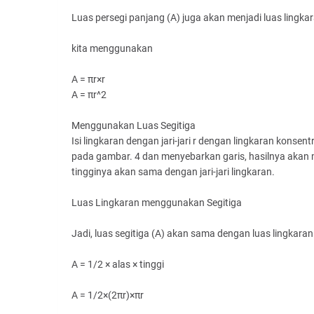
Luas persegi panjang (A) juga akan menjadi luas lingka
kita menggunakan
A = πr×r
A = πr^2
Menggunakan Luas Segitiga
Isi lingkaran dengan jari-jari r dengan lingkaran konse
pada gambar. 4 dan menyebarkan garis, hasilnya akan me
tingginya akan sama dengan jari-jari lingkaran.
Luas Lingkaran menggunakan Segitiga
Jadi, luas segitiga (A) akan sama dengan luas lingkar
A = 1/2 × alas × tinggi
A = 1/2×(2πr)×πr