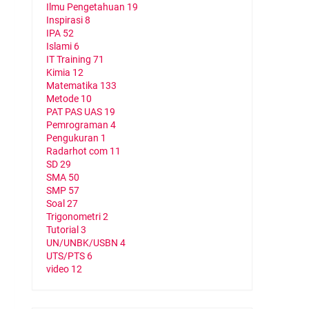
Ilmu Pengetahuan
19
Inspirasi
8
IPA
52
Islami
6
IT Training
71
Kimia
12
Matematika
133
Metode
10
PAT PAS UAS
19
Pemrograman
4
Pengukuran
1
Radarhot com
11
SD
29
SMA
50
SMP
57
Soal
27
Trigonometri
2
Tutorial
3
UN/UNBK/USBN
4
UTS/PTS
6
video
12