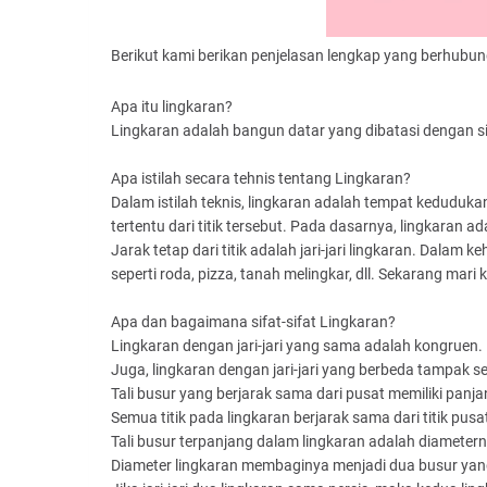
Berikut kami berikan penjelasan lengkap yang berhubu
Apa itu lingkaran?
Lingkaran adalah bangun datar yang dibatasi dengan si
Apa istilah secara tehnis tentang Lingkaran?
Dalam istilah teknis, lingkaran adalah tempat kedudukan 
tertentu dari titik tersebut. Pada dasarnya, lingkaran a
Jarak tetap dari titik adalah jari-jari lingkaran. Dal
seperti roda, pizza, tanah melingkar, dll. Sekarang mari 
Apa dan bagaimana sifat-sifat Lingkaran?
Lingkaran dengan jari-jari yang sama adalah kongruen.
Juga, lingkaran dengan jari-jari yang berbeda tampak s
Tali busur yang berjarak sama dari pusat memiliki panj
Semua titik pada lingkaran berjarak sama dari titik pusa
Tali busur terpanjang dalam lingkaran adalah diametern
Diameter lingkaran membaginya menjadi dua busur yan