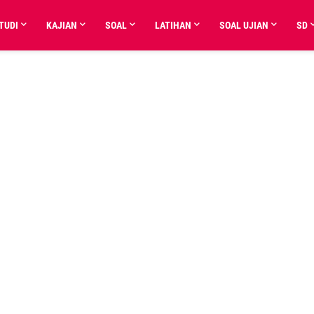
TUDI
KAJIAN
SOAL
LATIHAN
SOAL UJIAN
SD