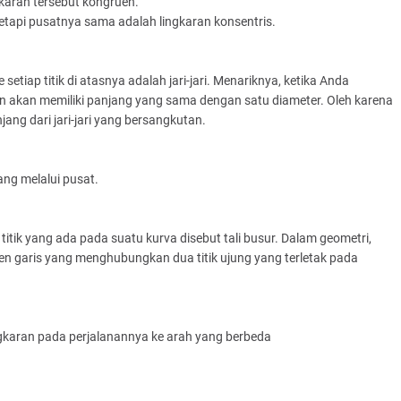
ngkaran tersebut kongruen.
 tetapi pusatnya sama adalah lingkaran konsentris.
setiap titik di atasnya adalah jari-jari. Menariknya, ketika Anda
an akan memiliki panjang yang sama dengan satu diameter. Oleh karena
jang dari jari-jari yang bersangkutan.
ang melalui pusat.
tik yang ada pada suatu kurva disebut tali busur. Dalam geometri,
garis yang menghubungkan dua titik ujung yang terletak pada
ngkaran pada perjalanannya ke arah yang berbeda