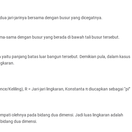
eh dua jari-jarinya bersama dengan busur yang dicegatnya.
ama-sama dengan busur yang berada di bawah tali busur tersebut.
yaitu panjang batas luar bangun tersebut. Demikian pula, dalam kasus
ingkaran.
ce/Keliling), R = Jari-jari lingkaran, Konstanta π diucapkan sebagai “pi”
mpati olehnya pada bidang dua dimensi. Jadi luas lingkaran adalah
 bidang dua dimensi.