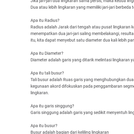
Jika jari-jari dua lingkaran sama persis, maka kedua li
Dua atau lebih lingkaran yang memiliki jari-jari berbeda
Apa itu Radius?
Radius adalah Jarak dari tengah atau pusat lingkaran ke 
menempatkan dua jari-jari saling membelakangi, result
itu, kita dapat menyebut satu diameter dua kali lebih pan
Apa itu Diameter?
Diameter adalah garis yang ditarik melintasi lingkaran y
Apa itu tali busur?
Tali busur adalah Ruas garis yang menghubungkan dua ti
kegunaan akord difokuskan pada penggambaran segmen 
lingkaran.
Apa itu garis singgung?
Garis singgung adalah garis yang sedikit menyentuh li
Apa itu busur?
Busur adalah bagian dari keliling lingkaran