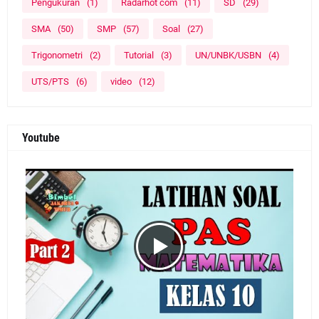
Pengukuran
(1)
Radarhot com
(11)
SD
(29)
SMA
(50)
SMP
(57)
Soal
(27)
Trigonometri
(2)
Tutorial
(3)
UN/UNBK/USBN
(4)
UTS/PTS
(6)
video
(12)
Youtube