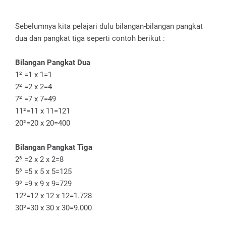
Sebelumnya kita pelajari dulu bilangan-bilangan pangkat
dua dan pangkat tiga seperti contoh berikut :
Bilangan Pangkat Dua
1² =1 x 1=1
2² =2 x 2=4
7² =7 x 7=49
11²=11 x 11=121
20²=20 x 20=400
Bilangan Pangkat Tiga
2³ =2 x 2 x 2=8
5³ =5 x 5 x 5=125
9³ =9 x 9 x 9=729
12³=12 x 12 x 12=1.728
30³=30 x 30 x 30=9.000