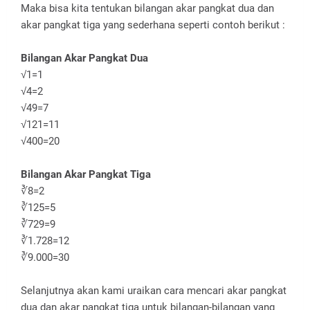
Maka bisa kita tentukan bilangan akar pangkat dua dan
akar pangkat tiga yang sederhana seperti contoh berikut :
Bilangan Akar Pangkat Dua
√1=1
√4=2
√49=7
√121=11
√400=20
Bilangan Akar Pangkat Tiga
∛8=2
∛125=5
∛729=9
∛1.728=12
∛9.000=30
Selanjutnya akan kami uraikan cara mencari akar pangkat
dua dan akar pangkat tiga untuk bilangan-bilangan yang