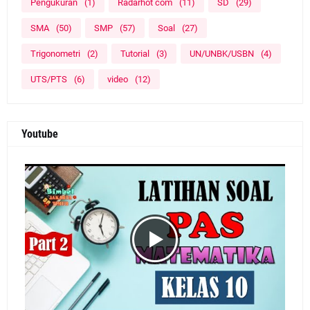
Pengukuran
(1)
Radarhot com
(11)
SD
(29)
SMA
(50)
SMP
(57)
Soal
(27)
Trigonometri
(2)
Tutorial
(3)
UN/UNBK/USBN
(4)
UTS/PTS
(6)
video
(12)
Youtube