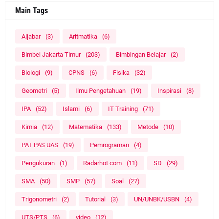
Main Tags
Aljabar
(3)
Aritmatika
(6)
Bimbel Jakarta Timur
(203)
Bimbingan Belajar
(2)
Biologi
(9)
CPNS
(6)
Fisika
(32)
Geometri
(5)
Ilmu Pengetahuan
(19)
Inspirasi
(8)
IPA
(52)
Islami
(6)
IT Training
(71)
Kimia
(12)
Matematika
(133)
Metode
(10)
PAT PAS UAS
(19)
Pemrograman
(4)
Pengukuran
(1)
Radarhot com
(11)
SD
(29)
SMA
(50)
SMP
(57)
Soal
(27)
Trigonometri
(2)
Tutorial
(3)
UN/UNBK/USBN
(4)
UTS/PTS
(6)
video
(12)