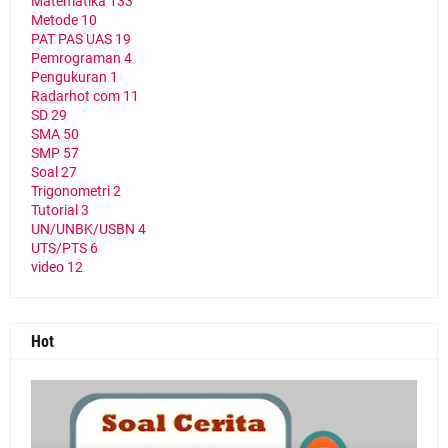
Matematika
133
Metode
10
PAT PAS UAS
19
Pemrograman
4
Pengukuran
1
Radarhot com
11
SD
29
SMA
50
SMP
57
Soal
27
Trigonometri
2
Tutorial
3
UN/UNBK/USBN
4
UTS/PTS
6
video
12
Hot