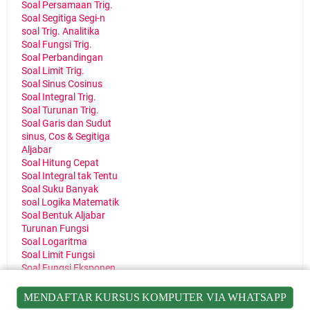
Soal Persamaan Trig.
Soal Segitiga Segi-n
soal Trig. Analitika
Soal Fungsi Trig.
Soal Perbandingan
Soal Limit Trig.
Soal Sinus Cosinus
Soal Integral Trig.
Soal Turunan Trig.
Soal Garis dan Sudut
sinus, Cos & Segitiga
Aljabar
Soal Hitung Cepat
Soal Integral tak Tentu
Soal Suku Banyak
soal Logika Matematik
Soal Bentuk Aljabar
Turunan Fungsi
Soal Logaritma
Soal Limit Fungsi
Soal Fungsi Eksponen
Soal Turunan Fungsi
Soal Relasi dan Fungsi
MENDAFTAR KURSUS KOMPUTER VIA WHATSAPP
Relasi dan Fungsi