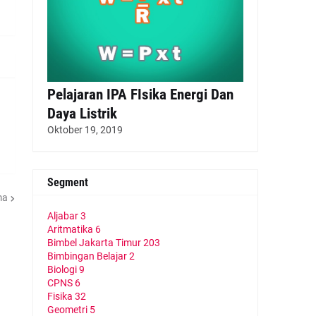
Pelajaran IPA FIsika Energi Dan
Daya Listrik
Oktober 19, 2019
Segment
ma
Aljabar
3
Aritmatika
6
Bimbel Jakarta Timur
203
Bimbingan Belajar
2
Biologi
9
CPNS
6
Fisika
32
Geometri
5