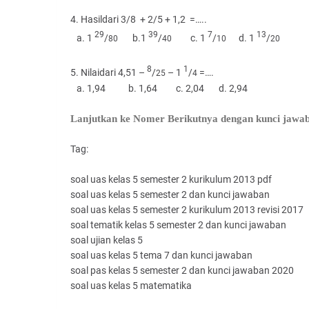
4. Hasildari 3/8 + 2/5 + 1,2 =…..
29
39
7
13
a. 1
/
b.1
/
c. 1
/
d. 1
/
80
40
10
20
8
1
5. Nilaidari 4,51 –
/
– 1
/
=….
25
4
a. 1,94 b. 1,64 c. 2,04 d. 2,94
Lanjutkan ke Nomer Berikutnya dengan kunci jawa
Tag:
soal uas kelas 5 semester 2 kurikulum 2013 pdf
soal uas kelas 5 semester 2 dan kunci jawaban
soal uas kelas 5 semester 2 kurikulum 2013 revisi 2017
soal tematik kelas 5 semester 2 dan kunci jawaban
soal ujian kelas 5
soal uas kelas 5 tema 7 dan kunci jawaban
soal pas kelas 5 semester 2 dan kunci jawaban 2020
soal uas kelas 5 matematika