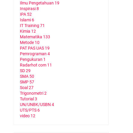
Ilmu Pengetahuan
19
Inspirasi
8
IPA
52
Islami
6
IT Training
71
Kimia
12
Matematika
133
Metode
10
PAT PAS UAS
19
Pemrograman
4
Pengukuran
1
Radarhot com
11
SD
29
SMA
50
SMP
57
Soal
27
Trigonometri
2
Tutorial
3
UN/UNBK/USBN
4
UTS/PTS
6
video
12