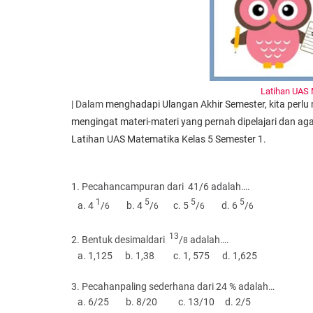
Latihan UAS 
| Dalam
menghadapi Ulangan Akhir Semester, kita perlu m
mengingat materi-materi yang pernah dipelajari dan aga
Latihan UAS Matematika Kelas 5 Semester 1.
1. Pecahancampuran dari 41/6 adalah….
1
5
5
5
a. 4
/
b. 4
/
c. 5
/
d. 6
/
6
6
6
6
13
2. Bentuk desimaldari
/
adalah….
8
a. 1,125 b. 1,38 c. 1, 575 d. 1,625
3. Pecahanpaling sederhana dari 24 % adalah…
a. 6/25 b. 8/20 c. 13/10 d. 2/5