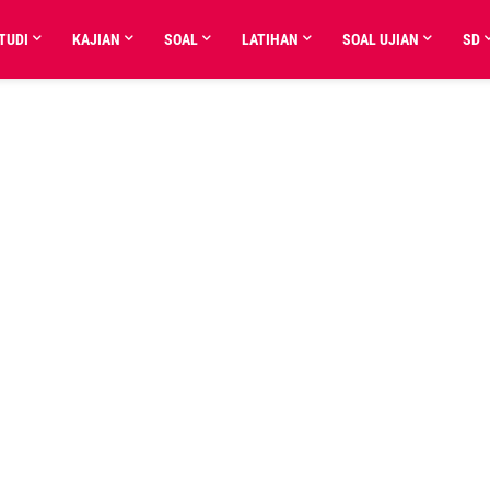
TUDI
KAJIAN
SOAL
LATIHAN
SOAL UJIAN
SD