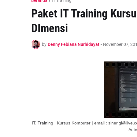
Beranda
IT Training
Paket IT Training Kurs
DImensi
by
Denny Febiana Nurhidayat
-
November 07, 20
IT. Training | Kursus Komputer | email : siner.gi@li
Auto