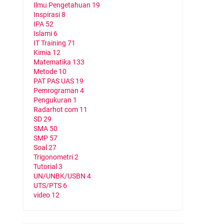
Ilmu Pengetahuan
19
Inspirasi
8
IPA
52
Islami
6
IT Training
71
Kimia
12
Matematika
133
Metode
10
PAT PAS UAS
19
Pemrograman
4
Pengukuran
1
Radarhot com
11
SD
29
SMA
50
SMP
57
Soal
27
Trigonometri
2
Tutorial
3
UN/UNBK/USBN
4
UTS/PTS
6
video
12