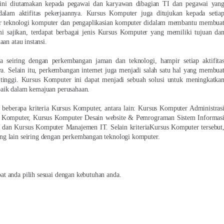
ini diutamakan kepada pegawai dan karyawan dibagian TI dan pegawai yan
alam aktifitas pekerjaannya. Kursus Komputer juga ditujukan kepada setia
r teknologi komputer dan pengaplikasian komputer didalam membantu membua
 sajikan, terdapat berbagai jenis Kursus Komputer yang memiliki tujuan da
an atau instansi.
a seiring dengan perkembangan jaman dan teknologi, hampir setiap aktifita
. Selain itu, perkembangan internet juga menjadi salah satu hal yang membua
tinggi. Kursus Komputer ini dapat menjadi sebuah solusi untuk meningkatka
baik dalam kemajuan perusahaan.
beberapa kriteria Kursus Komputer, antara lain: Kursus Komputer Administras
n Komputer, Kursus Komputer Desain website & Pemrograman Sistem Informas
dan Kursus Komputer Manajemen IT. Selain kriteriaKursus Komputer tersebut
g lain seiring dengan perkembangan teknologi komputer.
t anda pilih sesuai dengan kebutuhan anda.