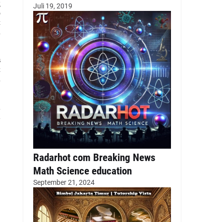
g
Juli 19, 2019
p
t
n
s
t
n
i
i
,
Radarhot com Breaking News
Math Science education
September 21, 2024