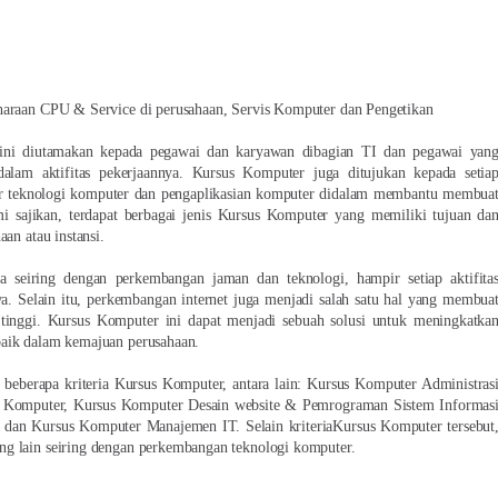
haraan CPU & Service di perusahaan, Servis Komputer dan Pengetikan
ini diutamakan kepada pegawai dan karyawan dibagian TI dan pegawai yan
alam aktifitas pekerjaannya. Kursus Komputer juga ditujukan kepada setia
r teknologi komputer dan pengaplikasian komputer didalam membantu membua
 sajikan, terdapat berbagai jenis Kursus Komputer yang memiliki tujuan da
an atau instansi.
a seiring dengan perkembangan jaman dan teknologi, hampir setiap aktifita
. Selain itu, perkembangan internet juga menjadi salah satu hal yang membua
tinggi. Kursus Komputer ini dapat menjadi sebuah solusi untuk meningkatka
baik dalam kemajuan perusahaan.
beberapa kriteria Kursus Komputer, antara lain: Kursus Komputer Administras
n Komputer, Kursus Komputer Desain website & Pemrograman Sistem Informas
dan Kursus Komputer Manajemen IT. Selain kriteriaKursus Komputer tersebut
g lain seiring dengan perkembangan teknologi komputer.