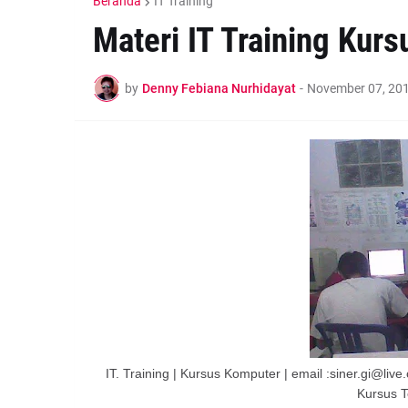
Beranda
IT Training
Materi IT Training Kur
by
Denny Febiana Nurhidayat
-
November 07, 20
IT. Training | Kursus Komputer | email :siner.gi@l
Kursus T