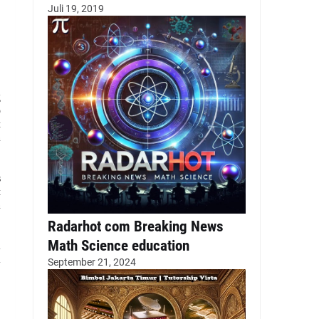
Juli 19, 2019
g
p
t
n
s
t
n
Radarhot com Breaking News
Math Science education
i
i
September 21, 2024
,