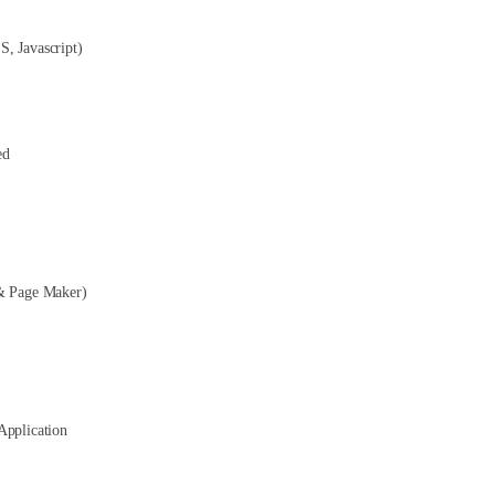
, Javascript)
ed
& Page Maker)
Application