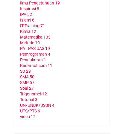
Ilmu Pengetahuan
19
Inspirasi
8
IPA
52
Islami
6
IT Training
71
Kimia
12
Matematika
133
Metode
10
PAT PAS UAS
19
Pemrograman
4
Pengukuran
1
Radarhot com
11
SD
29
SMA
50
SMP
57
Soal
27
Trigonometri
2
Tutorial
3
UN/UNBK/USBN
4
UTS/PTS
6
video
12