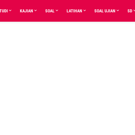
TUDI
KAJIAN
SOAL
LATIHAN
SOAL UJIAN
SD