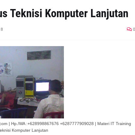
sus Teknisi Komputer Lanjutan
18
ive.com | Hp./WA :+628998867676 +6287777909028 | Materi IT Training
eknisi Komputer Lanjutan