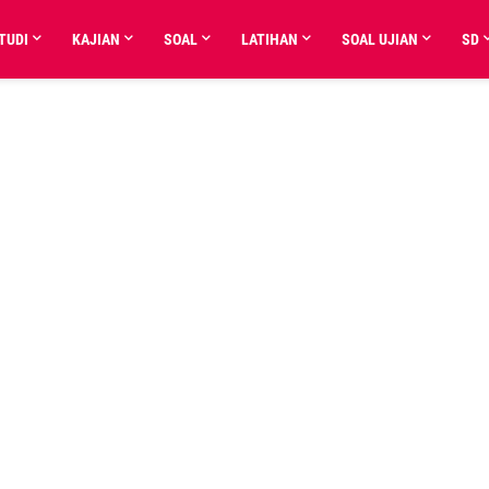
TUDI
KAJIAN
SOAL
LATIHAN
SOAL UJIAN
SD