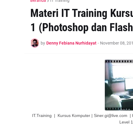
Beranda
IT Training
Materi IT Training Kur
1 (Photoshop dan Flash
by
Denny Febiana Nurhidayat
-
November 08, 20
IT.Training | Kursus Komputer | Siner.gi@live.com 
Level 