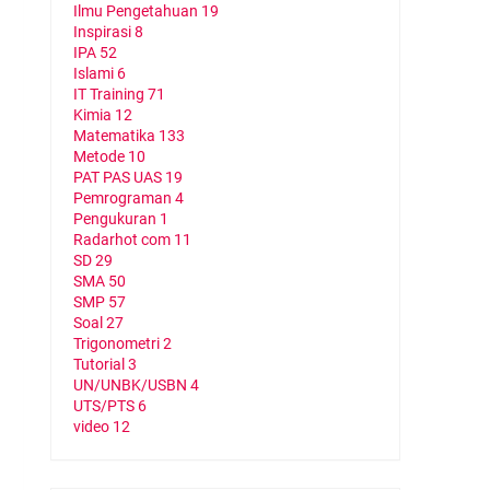
Ilmu Pengetahuan
19
Inspirasi
8
IPA
52
Islami
6
IT Training
71
Kimia
12
Matematika
133
Metode
10
PAT PAS UAS
19
Pemrograman
4
Pengukuran
1
Radarhot com
11
SD
29
SMA
50
SMP
57
Soal
27
Trigonometri
2
Tutorial
3
UN/UNBK/USBN
4
UTS/PTS
6
video
12