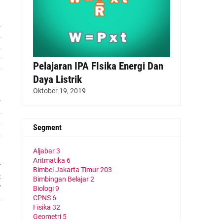
n
a
n
i
Pelajaran IPA FIsika Energi Dan
u
Daya Listrik
Oktober 19, 2019
p
h
i
Segment
n
Aljabar
3
Aritmatika
6
r
Bimbel Jakarta Timur
203
&
Bimbingan Belajar
2
r
Biologi
9
n
CPNS
6
Fisika
32
Geometri
5