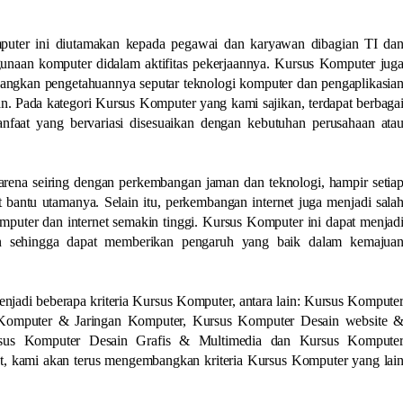
puter ini diutamakan kepada pegawai dan karyawan dibagian TI da
unaan komputer didalam aktifitas pekerjaannya. Kursus Komputer jug
angkan pengetahuannya seputar teknologi komputer dan pengaplikasia
 Pada kategori Kursus Komputer yang kami sajikan, terdapat berbaga
faat yang bervariasi disesuaikan dengan kebutuhan perusahaan ata
arena seiring dengan perkembangan jaman dan teknologi, hampir setia
 bantu utamanya. Selain itu, perkembangan internet juga menjadi sala
puter dan internet semakin tinggi. Kursus Komputer ini dapat menjad
an sehingga dapat memberikan pengaruh yang baik dalam kemajua
njadi beberapa kriteria Kursus Komputer, antara lain: Kursus Kompute
i Komputer & Jaringan Komputer, Kursus Komputer Desain website 
rsus Komputer Desain Grafis & Multimedia dan Kursus Kompute
ut, kami akan terus mengembangkan kriteria Kursus Komputer yang lai