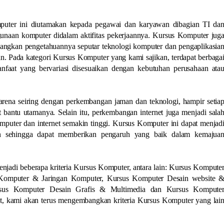
puter ini diutamakan kepada pegawai dan karyawan dibagian TI da
unaan komputer didalam aktifitas pekerjaannya. Kursus Komputer jug
angkan pengetahuannya seputar teknologi komputer dan pengaplikasia
 Pada kategori Kursus Komputer yang kami sajikan, terdapat berbaga
faat yang bervariasi disesuaikan dengan kebutuhan perusahaan ata
arena seiring dengan perkembangan jaman dan teknologi, hampir setia
 bantu utamanya. Selain itu, perkembangan internet juga menjadi sala
puter dan internet semakin tinggi. Kursus Komputer ini dapat menjad
an sehingga dapat memberikan pengaruh yang baik dalam kemajua
njadi beberapa kriteria Kursus Komputer, antara lain: Kursus Kompute
i Komputer & Jaringan Komputer, Kursus Komputer Desain website 
rsus Komputer Desain Grafis & Multimedia dan Kursus Kompute
ut, kami akan terus mengembangkan kriteria Kursus Komputer yang lai