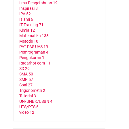
Ilmu Pengetahuan
19
Inspirasi
8
IPA
52
Islami
6
IT Training
71
Kimia
12
Matematika
133
Metode
10
PAT PAS UAS
19
Pemrograman
4
Pengukuran
1
Radarhot com
11
SD
29
SMA
50
SMP
57
Soal
27
Trigonometri
2
Tutorial
3
UN/UNBK/USBN
4
UTS/PTS
6
video
12