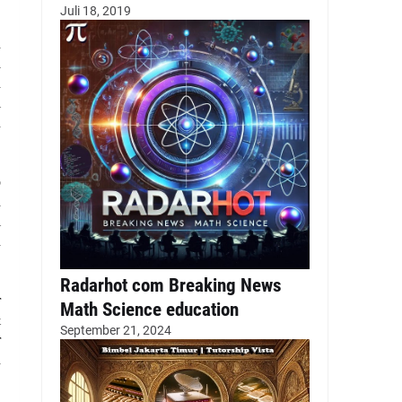
Juli 18, 2019
n
a
n
i
u
p
h
i
n
Radarhot com Breaking News
r
Math Science education
&
September 21, 2024
r
n