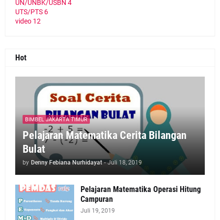
UN/UNBK/USBN
4
UTS/PTS
6
video
12
Hot
BIMBEL JAKARTA TIMUR
Pelajaran Matematika Cerita Bilangan
Bulat
by
Denny Febiana Nurhidayat
-
Juli 18, 2019
Pelajaran Matematika Operasi Hitung
Campuran
Juli 19, 2019