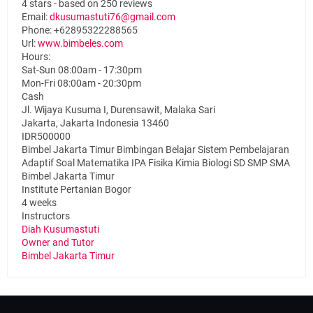
4
stars - based on
250
reviews
Email:
dkusumastuti76@gmail.com
Phone:
+62895322288565
Url:
www.bimbeles.com
Hours:
Sat-Sun 08:00am - 17:30pm
Mon-Fri 08:00am - 20:30pm
Cash
Jl. Wijaya Kusuma I, Durensawit, Malaka Sari
Jakarta
,
Jakarta Indonesia
13460
IDR500000
Bimbel Jakarta Timur Bimbingan Belajar Sistem Pembelajaran
Adaptif Soal Matematika IPA Fisika Kimia Biologi SD SMP SMA
Bimbel Jakarta Timur
Institute Pertanian Bogor
4 weeks
Instructors
Diah Kusumastuti
Owner and Tutor
Bimbel Jakarta Timur