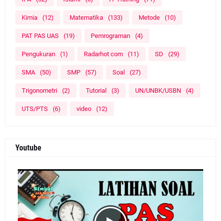
Kimia
(12)
Matematika
(133)
Metode
(10)
PAT PAS UAS
(19)
Pemrograman
(4)
Pengukuran
(1)
Radarhot com
(11)
SD
(29)
SMA
(50)
SMP
(57)
Soal
(27)
Trigonometri
(2)
Tutorial
(3)
UN/UNBK/USBN
(4)
UTS/PTS
(6)
video
(12)
Youtube