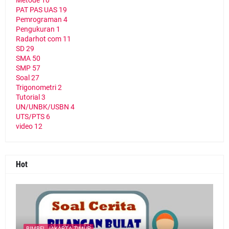
Metode
10
PAT PAS UAS
19
Pemrograman
4
Pengukuran
1
Radarhot com
11
SD
29
SMA
50
SMP
57
Soal
27
Trigonometri
2
Tutorial
3
UN/UNBK/USBN
4
UTS/PTS
6
video
12
Hot
BIMBEL JAKARTA TIMUR