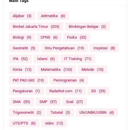
Main Tags
Aljabar
(3)
Aritmatika
(6)
Bimbel Jakarta Timur
(203)
Bimbingan Belajar
(2)
Biologi
(9)
CPNS
(6)
Fisika
(32)
Geometri
(5)
Ilmu Pengetahuan
(19)
Inspirasi
(8)
IPA
(52)
Islami
(6)
IT Training
(71)
Kimia
(12)
Matematika
(133)
Metode
(10)
PAT PAS UAS
(19)
Pemrograman
(4)
Pengukuran
(1)
Radarhot com
(11)
SD
(29)
SMA
(50)
SMP
(57)
Soal
(27)
Trigonometri
(2)
Tutorial
(3)
UN/UNBK/USBN
(4)
UTS/PTS
(6)
video
(12)