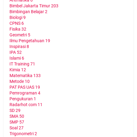
Aritmatika
6
Bimbel Jakarta Timur
203
Bimbingan Belajar
2
Biologi
9
CPNS
6
Fisika
32
Geometri
5
Ilmu Pengetahuan
19
Inspirasi
8
IPA
52
Islami
6
IT Training
71
Kimia
12
Matematika
133
Metode
10
PAT PAS UAS
19
Pemrograman
4
Pengukuran
1
Radarhot com
11
SD
29
SMA
50
SMP
57
Soal
27
Trigonometri
2