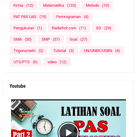
Kimia
(12)
Matematika
(133)
Metode
(10)
PAT PAS UAS
(19)
Pemrograman
(4)
Pengukuran
(1)
Radarhot com
(11)
SD
(29)
SMA
(50)
SMP
(57)
Soal
(27)
Trigonometri
(2)
Tutorial
(3)
UN/UNBK/USBN
(4)
UTS/PTS
(6)
video
(12)
Youtube