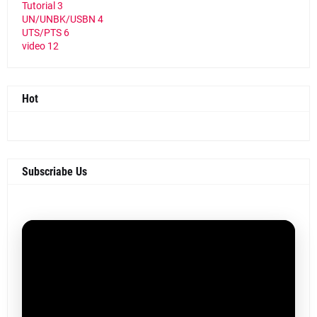
Tutorial
3
UN/UNBK/USBN
4
UTS/PTS
6
video
12
Hot
Subscriabe Us